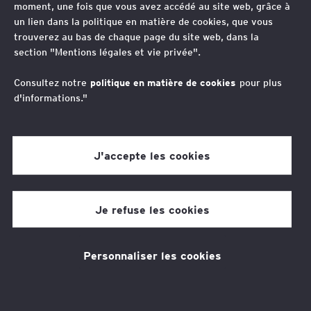
moment, une fois que vous avez accédé au site web, grâce à
courriels
un lien dans la politique en matière de cookies, que vous
trouverez au bas de chaque page du site web, dans la
professionnels ?
section "Mentions légales et vie privée".
Consultez notre
politique en matière de cookies
pour plus
d'informations."
J'accepte les cookies
EY société d'Avocats
5 min de temps de lecture
Je refuse les cookies
10 sept. 2025
Personnaliser les cookies
Thèmes associés
Transformation RH
Juridique