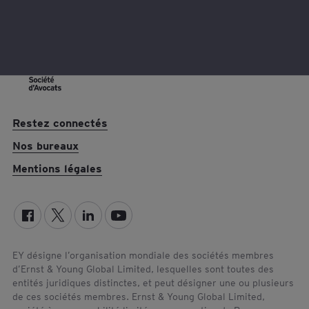
concessions en quartiers anciens,
mandats, …) et mise en œuvre des
actes ou contrats nécessaires au
financement des équipements
publics
(TA ou TAM, volet financier
Restez connectés
de la ZAC, projet urbain
Nos bureaux
partenarial…)
Mentions légales
Définition de projet de territoire
(procédures d’élaboration ou de
révision),
adaptation à un projet
particulier
: élaboration et évolution
EY désigne l’organisation mondiale des sociétés membres
des documents d’urbanisme ou
d’Ernst & Young Global Limited, lesquelles sont toutes des
entités juridiques distinctes, et peut désigner une ou plusieurs
documents sectoriels, tant au regard
de ces sociétés membres. Ernst & Young Global Limited,
du contenu de ces documents, de la