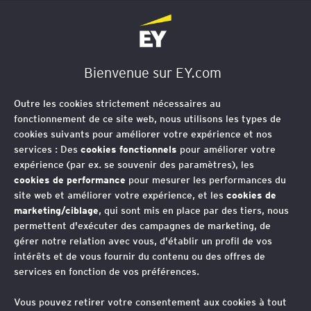
EY Société d'Avocats
Bienvenue sur EY.com
Droit public des affaires
Outre les cookies strictement nécessaires au
- Infrastructures et
fonctionnement de ce site web, nous utilisons les types de
cookies suivants pour améliorer votre expérience et nos
Grands projets
services : Des
cookies fonctionnels
pour améliorer votre
expérience (par ex. se souvenir des paramètres), les
cookies de performance
pour mesurer les performances du
site web et améliorer votre expérience, et les
cookies de
Au cœur de la relation public-privé,
marketing/ciblage
, qui sont mis en place par des tiers, nous
permettent d'exécuter des campagnes de marketing, de
l'équipe Droit public des affaires,
gérer notre relation avec vous, d'établir un profil de vos
Infrastructures et grands projets
intérêts et de vous fournir du contenu ou des offres de
services en fonction de vos préférences.
s’enrichit de la pluridisciplinarité d’EY
en proposant à ses clients une offre
Vous pouvez retirer votre consentement aux cookies à tout