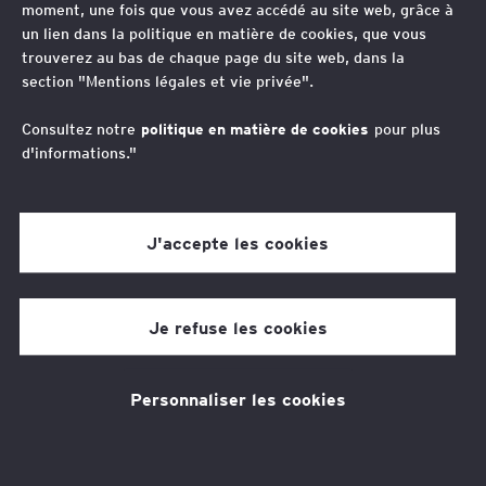
transversale, conjuguant droit de la
moment, une fois que vous avez accédé au site web, grâce à
un lien dans la politique en matière de cookies, que vous
commande publique et de la
trouverez au bas de chaque page du site web, dans la
domanialité, urbanisme,
section "Mentions légales et vie privée".
aménagement et environnement,
Consultez notre
politique en matière de cookies
pour plus
structuration de projets publics-
d'informations."
privés, droit adminsitratif et des
collectivités et fiscalité publique.
J'accepte les cookies
Vos contacts
Je refuse les cookies
Jean-Sébastien ORIOU
Avocat Associé – Public law co-Leader – France
Personnaliser les cookies
Jacky Galvez
Avocat Associé en droit public des affaires et en
immobilier social à Paris.