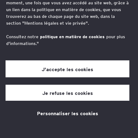
moment, une fois que vous avez accédé au site web, grâce à
Thèmes associés
un lien dans la politique en matière de cookies, que vous
trouverez au bas de chaque page du site web, dans la
Juridique
Fiscalité
section "Mentions légales et vie privée".
Vos contacts
Consultez notre
politique en matière de cookies
pour plus
d'informations."
Magali Serror Fienberg
Avocat - Associée, Business Law - Real Estate
J'accepte les cookies
Law, France
Jean-Michel Briquet
Avocat, Senior Manager | Droit des affaires,
Département de droit immobilier
Je refuse les cookies
Personnaliser les cookies