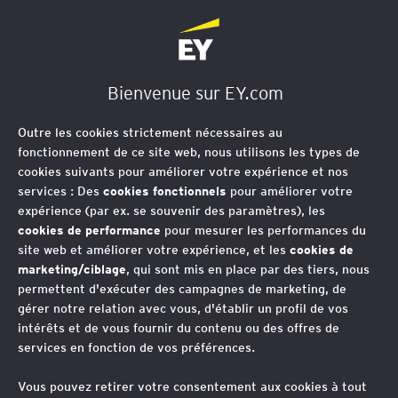
EY Société d'Avocats
Bienvenue sur EY.com
Droit immobilier et
Outre les cookies strictement nécessaires au
construction
fonctionnement de ce site web, nous utilisons les types de
cookies suivants pour améliorer votre expérience et nos
services : Des
cookies fonctionnels
pour améliorer votre
expérience (par ex. se souvenir des paramètres), les
La connaissance du secteur
cookies de performance
pour mesurer les performances du
immobilier et de ses enjeux constitue
site web et améliorer votre expérience, et les
cookies de
marketing/ciblage
, qui sont mis en place par des tiers, nous
une garantie essentielle de
permettent d'exécuter des campagnes de marketing, de
sécurisation de vos projets compte
gérer notre relation avec vous, d'établir un profil de vos
tenu du caractère évolutif du cadre
intérêts et de vous fournir du contenu ou des offres de
services en fonction de vos préférences.
législatif et règlementaire.
Vous pouvez retirer votre consentement aux cookies à tout