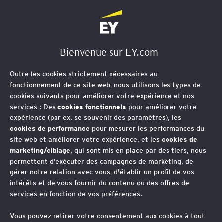
EY Société d'Avocats
Bienvenue sur EY.com
Construction : comment
Outre les cookies strictement nécessaires au
encadrer juridiquement
fonctionnement de ce site web, nous utilisons les types de
cookies suivants pour améliorer votre expérience et nos
votre projet
services : Des
cookies fonctionnels
pour améliorer votre
expérience (par ex. se souvenir des paramètres), les
cookies de performance
pour mesurer les performances du
site web et améliorer votre expérience, et les
cookies de
Vous entendez réaliser des travaux de
marketing/ciblage
, qui sont mis en place par des tiers, nous
permettent d'exécuter des campagnes de marketing, de
construction, mais ne savez pas
gérer notre relation avec vous, d'établir un profil de vos
comment structurer l'opération
intérêts et de vous fournir du contenu ou des offres de
services en fonction de vos préférences.
Vous pouvez retirer votre consentement aux cookies à tout