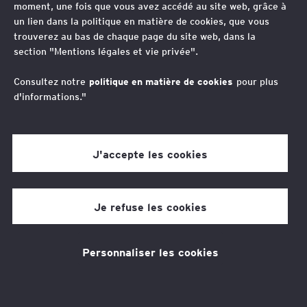
moment, une fois que vous avez accédé au site web, grâce à
Vos contacts
un lien dans la politique en matière de cookies, que vous
trouverez au bas de chaque page du site web, dans la
section "Mentions légales et vie privée".
Magali Serror Fienberg
Avocat - Associée, Business Law - Real Estate
Consultez notre
politique en matière de cookies
pour plus
Law, France
d'informations."
L’accompagnement d’EY
Société d’Avocats
J'accepte les cookies
Je refuse les cookies
Un panel de contrats s'offre à vous.
Déterminer celui ou ceux qui répondront à vos
Personnaliser les cookies
besoins implique de vous interroger sur
l'ampleur des travaux et sur votre capacité,
en interne, à les suivre.