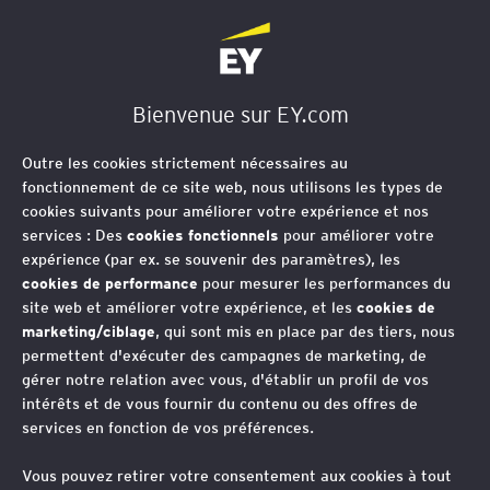
EY Société d'Avocats
Bienvenue sur EY.com
Notre raison d’être
Outre les cookies strictement nécessaires au
fonctionnement de ce site web, nous utilisons les types de
Chez EY, notre objectif est le suivant
cookies suivants pour améliorer votre expérience et nos
:
Construire un monde du travail
services : Des
cookies fonctionnels
pour améliorer votre
expérience (par ex. se souvenir des paramètres), les
. Les expertises et les
meilleur
cookies de performance
pour mesurer les performances du
services que nous fournissons
site web et améliorer votre expérience, et les
cookies de
contribuent à renforcer la confiance
marketing/ciblage
, qui sont mis en place par des tiers, nous
permettent d'exécuter des campagnes de marketing, de
sur les marchés financiers et dans les
gérer notre relation avec vous, d'établir un profil de vos
économies du monde entier. Nos
intérêts et de vous fournir du contenu ou des offres de
services en fonction de vos préférences.
dirigeants travaillent en équipe pour
tenir les promesses faites à toutes les
Vous pouvez retirer votre consentement aux cookies à tout