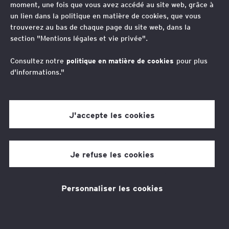
parties prenantes. En accomplissant
moment, une fois que vous avez accédé au site web, grâce à
un lien dans la politique en matière de cookies, que vous
cela, nous jouons un rôle essentiel
trouverez au bas de chaque page du site web, dans la
dans la construction d’un monde du
section "Mentions légales et vie privée".
travail meilleur pour nos
Consultez notre
politique en matière de cookies
pour plus
collaborateurs, nos clients et nos
d'informations."
communautés.
J'accepte les cookies
Dans un monde qui change plus vite que jamais, notre
objectif est l’Étoile polaire qui guide nos plus de 300 000
collaborateurs. Il leur donne un cadre, leur fixe un cap et
Je refuse les cookies
offre un sens à notre travail quotidien. Nous aidons les
pionniers du numérique à lutter contre le piratage des
Personnaliser les cookies
données, nous conseillons les gouvernements lors des
crises financières, nous accompagnons le
développement de nouveaux traitements médicaux