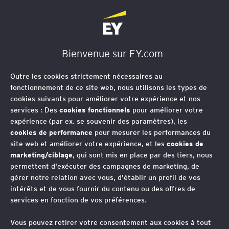
EY Société d'Avocats
Bienvenue sur EY.com
Ressources Humaines
Outre les cookies strictement nécessaires au
fonctionnement de ce site web, nous utilisons les types de
Entre logique de performance
cookies suivants pour améliorer votre expérience et nos
économique et logique sociale dans
services : Des
cookies fonctionnels
pour améliorer votre
expérience (par ex. se souvenir des paramètres), les
un contexte bousculé par les
cookies de performance
pour mesurer les performances du
nouveaux modes de travail, la gestion
site web et améliorer votre expérience, et les
cookies de
des ressources humaines est plus que
marketing/ciblage
, qui sont mis en place par des tiers, nous
permettent d'exécuter des campagnes de marketing, de
jamais au cœur de la stratégie de
gérer notre relation avec vous, d'établir un profil de vos
l'entreprise.
intérêts et de vous fournir du contenu ou des offres de
services en fonction de vos préférences.
Vous pouvez retirer votre consentement aux cookies à tout
La gestion durable des ressources humaines constitue