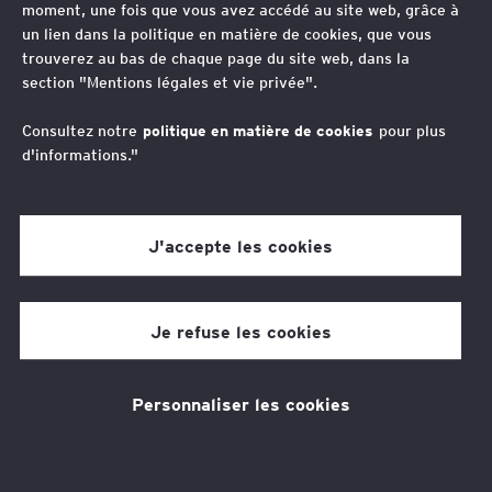
moment, une fois que vous avez accédé au site web, grâce à
aujourd'hui une priorité absolue pour les entreprises qui
un lien dans la politique en matière de cookies, que vous
doivent anticiper et maîtriser l'évolution des
trouverez au bas de chaque page du site web, dans la
problématiques liées aux ressources humaines.
section "Mentions légales et vie privée".
Consultez notre
politique en matière de cookies
pour plus
Nos avocats ont développé des solutions pour
d'informations."
accompagner les directions des ressources humaines et
les entreprises sur des thématiques ciblées de leur
J'accepte les cookies
gestion quotidienne.
Je refuse les cookies
L'accompagnement d'EY
Personnaliser les cookies
Clauses de forfait en jours : diagnostic