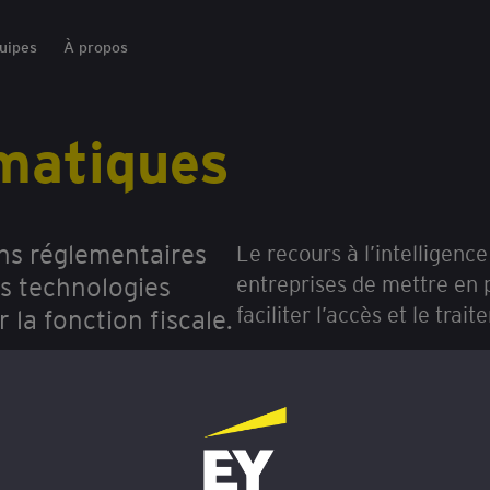
uipes
À propos
rmatiques
ns réglementaires
Le recours à l’intelligenc
es technologies
entreprises de mettre en 
faciliter l’accès et le tra
la fonction fiscale.
Nos équipes ont développé
aider dans la gestion de v
accompagner le déploieme
stratégie fiscale.