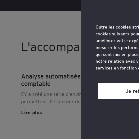
Outre les cookies st
cookies suivants pou
améliorer votre expé
L'accompagnement d
mesurer les performa
qui sont mis en plac
notre relation avec v
services en fonction
Analyse automatisée du FEC : conformité
Vous pouvez retirer 
comptable
site web, grâce à un 
Je re
EY a créé une série d'environ 60 tests comptables
page du site web, dan
permettant d'effectuer des contrôles à l'image de
ceux effectués par l'administration fiscale.
Consultez notre
poli
Lire plus