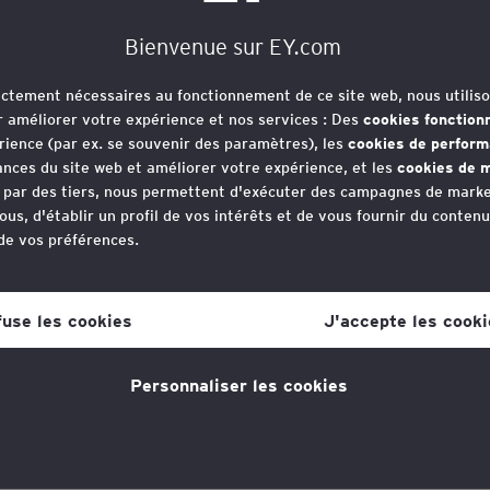
Bienvenue sur EY.com
rictement nécessaires au fonctionnement de ce site web, nous utiliso
r améliorer votre expérience et nos services : Des
cookies fonction
rience (par ex. se souvenir des paramètres), les
cookies de perfor
'EY
nces du site web et améliorer votre expérience, et les
cookies de m
e par des tiers, nous permettent d'exécuter des campagnes de marke
ous, d'établir un profil de vos intérêts et de vous fournir du conten
 de vos préférences.
Comment contrôler le relevé de factures
C
votre consentement aux cookies à tout moment, une fois que vous 
de sa demande de remboursement de TVA
d
lien dans la politique en matière de cookies, que vous trouverez au
communautaire ?
fuse les cookies
J'accepte les cooki
P
s la section "Mentions légales et vie privée".
Sécurisez vos remboursements de TVA
v
Personnaliser les cookies
communautaires en vous assurant de la conformité
l
tique en matière de cookies
pour plus d'informations."
L
de vos demandes!
Lire plus