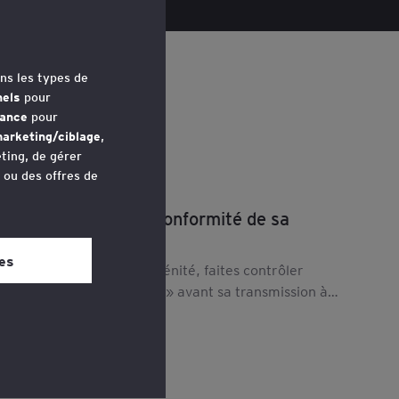
ns les types de
nels
pour
mance
pour
arketing/ciblage
,
ting, de gérer
u ou des offres de
omment vérifier la conformité de sa
avez accédé au
éclaration Ecollab
 bas de chaque
es
our un dépôt en toute sérénité, faites contrôler
otre déclaration « Ecollab » avant sa transmission à
'administration !
ire plus