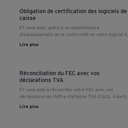
Obligation de certification des logiciels de
caisse
EY vous aide, grâce à un questionnaire
d’autodiagnostic de la conformité de votre logiciel d
caisse, à préparer votre dossier de certification
Lire plus
auprès des organismes accrédités.
Réconciliation du FEC avec vos
déclarations TVA
EY vous aide à réconcilier votre FEC avec vos
déclarations de chiffre d’affaires TVA (CA3), à parti
de logiciels d'analyse de données. Découvrez nos
Lire plus
eServices.