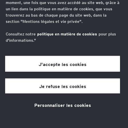
performances de l’entreprise une fois
moment, une fois que vous avez accédé au site web, grâce à
l’opération réalisée. De la réduction
un lien dans la politique en matière de cookies, que vous
trouverez au bas de chaque page du site web, dans la
des risques financiers à l’intégration
section "Mentions légales et vie privée".
des nouveaux membres au sein de
Consultez notre
politique en matière de cookies
pour plus
vos équipes, en passant par le
d'informations."
traitement des régimes de retraite
J'accepte les cookies
Thèmes associés
Transformation RH
Je refuse les cookies
Vos contacts
Personnaliser les cookies
Anne-Elisabeth Combes
Avocat Associée, Employment Law Leader, France
Laurent-Paul Tour