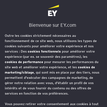
EY Société d'Avocats
Bienvenue sur EY.com
Outre les cookies strictement nécessaires au
Aspects sociaux des
fonctionnement de ce site web, nous utilisons les types de
cookies suivants pour améliorer votre expérience et nos
opérations de M&A
services : Des
cookies fonctionnels
pour améliorer votre
expérience (par ex. se souvenir des paramètres), les
cookies de performance
pour mesurer les performances du
site web et améliorer votre expérience, et les
cookies de
Dans le cadre d’une transaction, les
marketing/ciblage
, qui sont mis en place par des tiers, nous
permettent d'exécuter des campagnes de marketing, de
collaborateurs représentent le coût le
gérer notre relation avec vous, d'établir un profil de vos
plus important et le risque le plus
intérêts et de vous fournir du contenu ou des offres de
élevé. Ils sont aussi le facteur le plus
services en fonction de vos préférences.
déterminant dans l’équation des
Vous pouvez retirer votre consentement aux cookies à tout