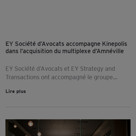
EY Société d’Avocats accompagne Kinepolis
dans l’acquisition du multiplexe d’Amnéville
EY Société d’Avocats et EY Strategy and
Transactions ont accompagné le groupe
Kinepolis dans le cadre de l’acquisition du
Lire plus
multiplexe Gaumont à Amnéville.