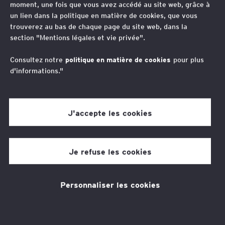
moment, une fois que vous avez accédé au site web, grâce à
un lien dans la politique en matière de cookies, que vous
Nous contacter
trouverez au bas de chaque page du site web, dans la
section "Mentions légales et vie privée".
Consultez notre
politique en matière de cookies
pour plus
F
T
L
d'informations."
a
w
i
c
i
n
Suivre @EYFrance
e
t
k
J'accepte les cookies
b
t
e
o
e
d
o
r
I
k
n
Je refuse les cookies
Personnaliser les cookies