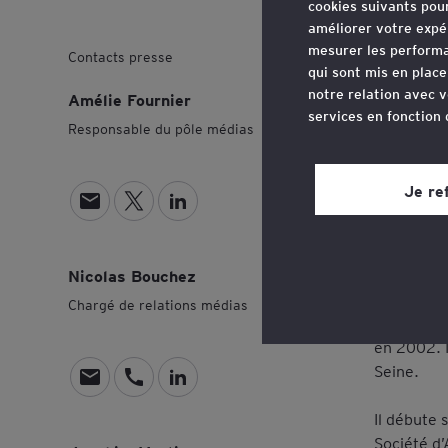
cookies suivants pou
améliorer votre expé
mesurer les performa
EY So
Contacts presse
qui sont mis en plac
poste
notre relation avec v
Amélie Fournier
services en fonction
Responsable du pôle médias
Vous pouvez retirer 
site web, grâce à un 
Je re
Matthieu A
page du site web, dan
E
O
O
Diplômé en
n
u
u
Consultez notre
poli
d’Angers e
v
v
v
Nicolas Bouchez
Conseil d’
o
r
r
Poitiers, i
Chargé de relations médias
y
i
i
Professio
e
r
r
en 2002. I
r
l
l
Seine.
u
e
e
E
O
O
n
p
p
n
u
u
Il débute 
e
r
r
v
v
v
Société d