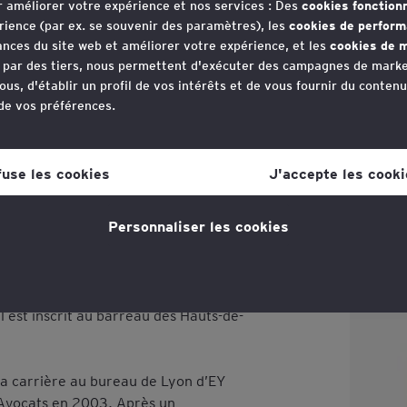
r améliorer votre expérience et nos services : Des
cookies fonction
rience (par ex. se souvenir des paramètres), les
cookies de perfor
nces du site web et améliorer votre expérience, et les
cookies de m
ciété d’Avocats annonce la nomina
e par des tiers, nous permettent d'exécuter des campagnes de marke
 de Managing Partner pour la Fran
ous, d'établir un profil de vos intérêts et de vous fournir du conten
 de vos préférences.
votre consentement aux cookies à tout moment, une fois que vous 
lien dans la politique en matière de cookies, que vous trouverez au
fuse les cookies
J'accepte les cooki
utret, 47 ans, est avocat fiscaliste.
s la section "Mentions légales et vie privée".
 droit des affaires de l’Université
Personnaliser les cookies
tique en matière de cookies
pour plus d'informations."
t d’un Master - Diplôme de Juriste
Entreprise (DJCE) de l’Université de
l a obtenu le Certificat d’Aptitude à la
n d’Avocats en 2001 et a prêté serment
l est inscrit au barreau des Hauts-de-
sa carrière au bureau de Lyon d’EY
’Avocats en 2003. Après un