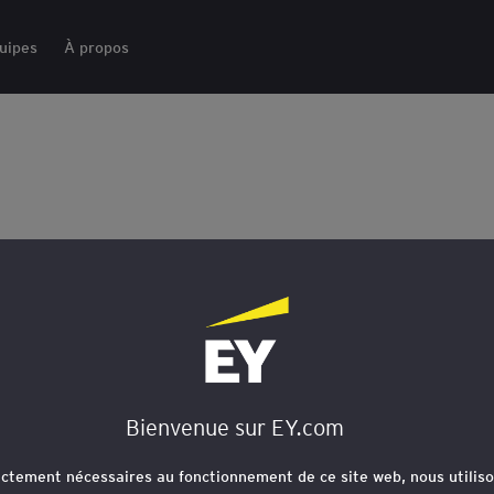
uipes
À propos
et est nommé
er des activités
iscales en France
Bienvenue sur EY.com
rictement nécessaires au fonctionnement de ce site web, nous utiliso