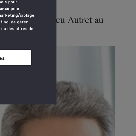
nels
pour
mance
pour
arketing/ciblage
,
tion de Matthieu Autret au
ting, de gérer
ce
u ou des offres de
avez accédé au
 bas de chaque
es