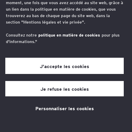
moment, une fois que vous avez accédé au site web, grâce à
Juridique
un lien dans la politique en matière de cookies, que vous
trouverez au bas de chaque page du site web, dans la
Vos contacts
section "Mentions légales et vie privée".
Consultez notre
politique en matière de cookies
pour plus
Fabrice Naftalski
d'informations."
Avocat associé, responsable France de l’équipe
droit du numérique et de la protection des
Yaël Cohen-Hadria
données Et Global Head of Data Protection Law
Practice
J'accepte les cookies
Avocate Associée, Département IP/IT/Data
Protection, France
Mael Fablet
Avocat Associé, IP/IT/Data Protection, EY Société
Je refuse les cookies
d’Avocats
Personnaliser les cookies