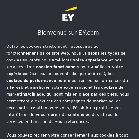
EY Société d'Avocats
Bienvenue sur EY.com
Propriété intellectuelle
Outre les cookies strictement nécessaires au
& Médias
fonctionnement de ce site web, nous utilisons les types de
cookies suivants pour améliorer votre expérience et nos
services : Des
cookies fonctionnels
pour améliorer votre
expérience (par ex. se souvenir des paramètres), les
Notre équipe IP-Médias est
cookies de performance
pour mesurer les performances du
site web et améliorer votre expérience, et les
cookies de
spécialisée dans l'accompagnement
marketing/ciblage
, qui sont mis en place par des tiers, nous
des entreprises face aux défis de la
permettent d'exécuter des campagnes de marketing, de
gérer notre relation avec vous, d'établir un profil de vos
propriété intellectuelle et des médias.
intérêts et de vous fournir du contenu ou des offres de
services en fonction de vos préférences.
Thèmes associés
Vous pouvez retirer votre consentement aux cookies à tout