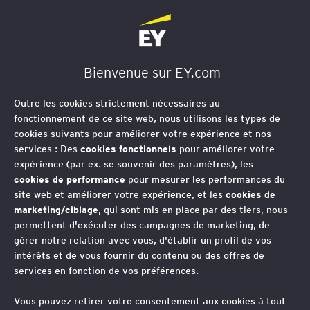
EY Société d'Avocats
Bienvenue sur EY.com
Entreprises
Outre les cookies strictement nécessaires au
fonctionnement de ce site web, nous utilisons les types de
EY Société d'Avocats, cabinet
cookies suivants pour améliorer votre expérience et nos
d'avocats d'affaires et de fiscalistes
services : Des
cookies fonctionnels
pour améliorer votre
expérience (par ex. se souvenir des paramètres), les
propose via eTaxLawServices un
cookies de performance
pour mesurer les performances du
panel d'eServices pour les Entreprises
site web et améliorer votre expérience, et les
cookies de
marketing/ciblage
, qui sont mis en place par des tiers, nous
permettent d'exécuter des campagnes de marketing, de
gérer notre relation avec vous, d'établir un profil de vos
intérêts et de vous fournir du contenu ou des offres de
services en fonction de vos préférences.
Vous pouvez retirer votre consentement aux cookies à tout