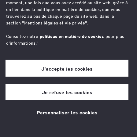
moment, une fois que vous avez accédé au site web, grâce à
un lien dans la politique en matière de cookies, que vous
trouverez au bas de chaque page du site web, dans la
section "Mentions légales et vie privée".
International
Consultez notre
politique en matière de cookies
pour plus
d'informations."
Avec l'internationalisation de leurs activités,
les entreprises doivent appréhender toutes
les facettes du droit et de la fiscalité dans de
J'accepte les cookies
nombreux pays, pour garantir la réussite de
leurs opérations.
Je refuse les cookies
Voir plus
Personnaliser les cookies
Solutions informatiques