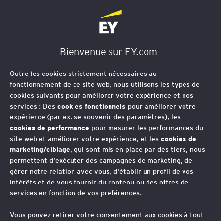
EY Société d'Avocats
Bienvenue sur EY.com
Formations
Outre les cookies strictement nécessaires au
fonctionnement de ce site web, nous utilisons les types de
Les entreprises ont besoin
cookies suivants pour améliorer votre expérience et nos
aujourd’hui de collaborateurs qui
services : Des
cookies fonctionnels
pour améliorer votre
expérience (par ex. se souvenir des paramètres), les
s’adaptent rapidement et
cookies de performance
pour mesurer les performances du
transforment les changements
site web et améliorer votre expérience, et les
cookies de
réglementaires et organisationnels en
marketing/ciblage
, qui sont mis en place par des tiers, nous
permettent d'exécuter des campagnes de marketing, de
opportunités de croissance et
gérer notre relation avec vous, d'établir un profil de vos
d’amélioration des performances.
intérêts et de vous fournir du contenu ou des offres de
services en fonction de vos préférences.
Vous pouvez retirer votre consentement aux cookies à tout
Elles doivent également offrir à leurs collaborateurs une