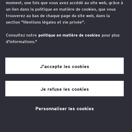
moment, une fois que vous avez accédé au site web, grâce à
progression par le savoir et une employabilité croissante
un lien dans la politique en matière de cookies, que vous
afin de retenir leurs talents.
trouverez au bas de chaque page du site web, dans la
section "Mentions légales et vie privée".
C’est pourquoi, face à la nécessité de développer en
Consultez notre
politique en matière de cookies
pour plus
permanence les compétences de nos collaborateurs et
d'informations."
pour répondre aux demandes récurrentes exprimées
par nos clients, nos équipes d'avocats ont développé une
J'accepte les cookies
sélection de formations payantes.
Nos formations
Je refuse les cookies
Personnaliser les cookies