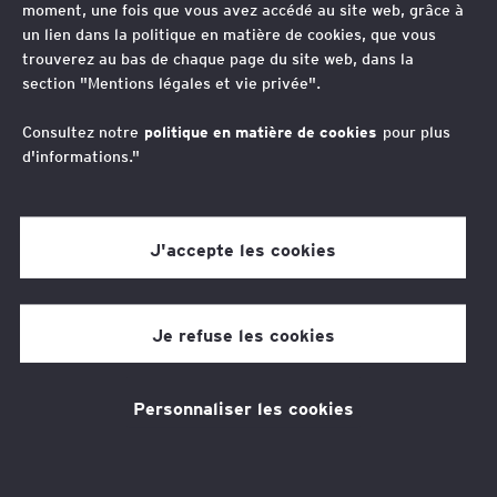
moment, une fois que vous avez accédé au site web, grâce à
un lien dans la politique en matière de cookies, que vous
La Formation comme levier
trouverez au bas de chaque page du site web, dans la
section "Mentions légales et vie privée".
d'amélioration de la
Consultez notre
politique en matière de cookies
pour plus
performance
d'informations."
Les entreprises ont besoin de collaborateurs
J'accepte les cookies
qui s'adaptent rapidement et transforment les
changements réglementaires et
Je refuse les cookies
organisationnels en opportunités de
croissance et d'amélioration des
Personnaliser les cookies
performances. Elles doivent également leur
offrir une progression par le savoir et une
employabilité croissante afin de retenir leurs