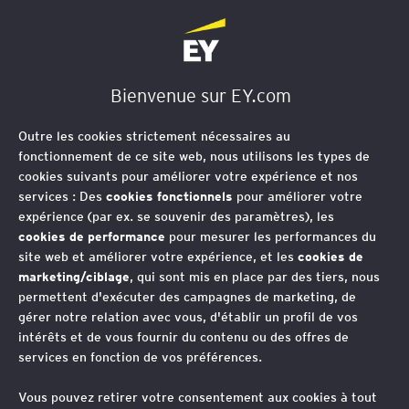
EY Société d'Avocats
Bienvenue sur EY.com
Les Formations d'EY
Outre les cookies strictement nécessaires au
Société d'Avocats
fonctionnement de ce site web, nous utilisons les types de
cookies suivants pour améliorer votre expérience et nos
services : Des
cookies fonctionnels
pour améliorer votre
expérience (par ex. se souvenir des paramètres), les
cookies de performance
pour mesurer les performances du
site web et améliorer votre expérience, et les
cookies de
Thèmes associés
marketing/ciblage
, qui sont mis en place par des tiers, nous
permettent d'exécuter des campagnes de marketing, de
Vos contacts
gérer notre relation avec vous, d'établir un profil de vos
intérêts et de vous fournir du contenu ou des offres de
services en fonction de vos préférences.
Marie-Amélie Deysine
Avocat-Associée - Business Tax Services - France
Vous pouvez retirer votre consentement aux cookies à tout