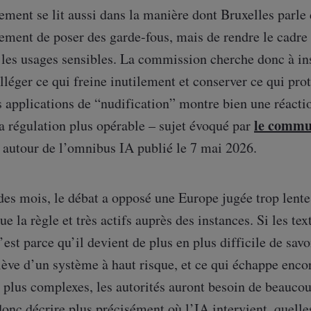
ent se lit aussi dans la manière dont Bruxelles parle 
ement de poser des garde-fous, mais de rendre le cadre 
 les usages sensibles. La commission cherche donc à in
lléger ce qui freine inutilement et conserver ce qui pro
s applications de “nudification” montre bien une réactio
le commu
a régulation plus opérable – sujet évoqué par
 autour de l’omnibus IA publié le 7 mai 2026.
des mois, le débat a opposé une Europe jugée trop lente
ue la règle et très actifs auprès des instances. Si les text
’est parce qu’il devient de plus en plus difficile de s
lève d’un système à haut risque, et ce qui échappe enco
plus complexes, les autorités auront besoin de beaucou
onc décrire plus précisément où l’IA intervient, quelle