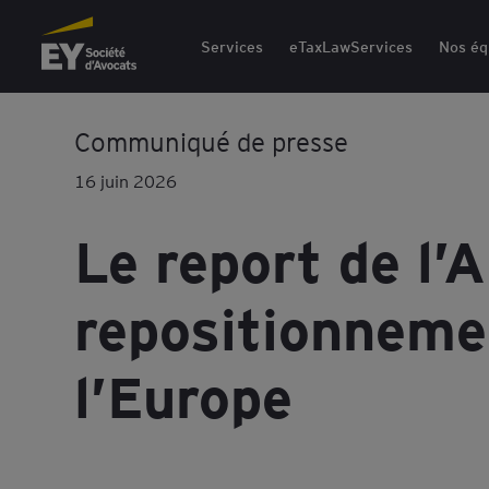
EY Société d'Avocats
Services
eTaxLawServices
Nos éq
Communiqué de presse
16 juin 2026
Le report de l’
repositionneme
l’Europe