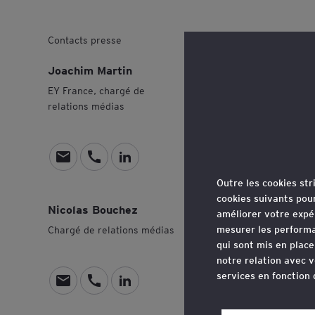
Dans 
Contacts presse
assoc
Joachim Martin
décry
EY France, chargé de
relations médias
l’IA.
E
O
O
n
u
u
Outre les cookies st
Toute l’a
v
v
v
cookies suivants pou
Nicolas Bouchez
artificie
o
r
r
améliorer votre expé
mesurer les performa
Chargé de relations médias
y
i
i
régulati
qui sont mis en plac
e
r
r
de compét
notre relation avec v
r
l
l
services en fonction
américain
u
e
e
E
O
O
n
s
p
Commissio
n
u
u
Vous pouvez retirer 