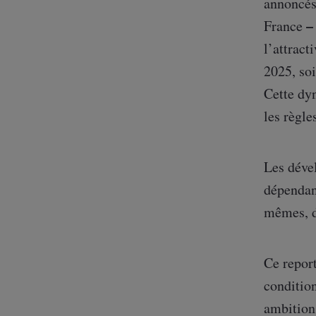
annoncés
France
l’attract
2025, soi
Cette dyn
les règle
Les déve
dépendan
mêmes, do
Ce report
condition
ambition 