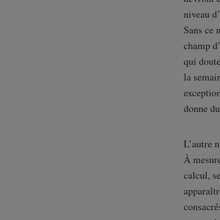
c
u
h
niveau d
r
e
n
Sans ce n
z
i
champ d’u
e
qui dout
r
la semai
exceptio
donne du 
L’autre n
À mesure
calcul, s
apparaît
consacrés