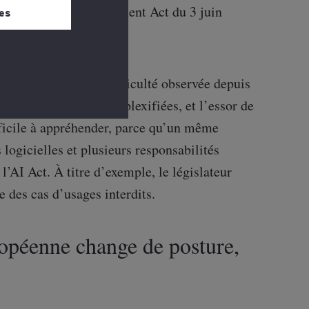
 bas de chaque
 Cloud and AI Development Act du 3 juin
es
raduit d’abord une difficulté observée depuis
chitectures se sont complexifiées, et l’essor de
ficile à appréhender, parce qu’un même
logicielles et plusieurs responsabilités
l’AI Act. À titre d’exemple, le législateur
e des cas d’usages interdits.
ropéenne change de posture,