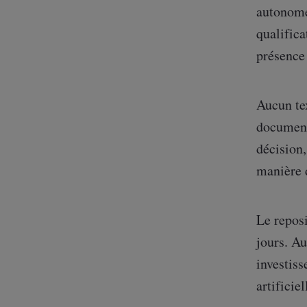
autonomes
qualific
présence
Aucun te
documente
décision,
manière d
Le repos
jours. Au
investiss
artificiel