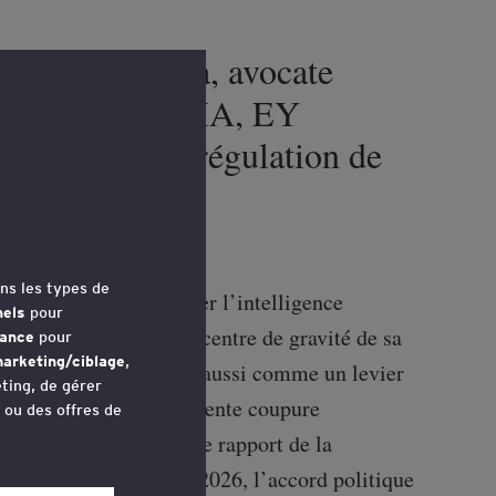
ël Cohen-Hadria, avocate
Ferri, associé IA, EY
Europe dans sa régulation de
ns les types de
it sa manière de réguler l’intelligence
nels
pour
s, L’Europe déplace le centre de gravité de sa
mance
pour
arketing/ciblage
,
 risque à encadrer mais aussi comme un levier
ting, de gérer
 un mouvement que la récente coupure
u ou des offres de
’est ce qu’ont montré le rapport de la
isque publié le 22 mai 2026, l’accord politique
avez accédé au