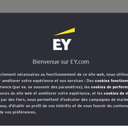
cette note d’analyse de presse, Ya
iée, EY Société d’avocats & Diego 
ptent l’évolution stratégique de l’
Bienvenue sur EY.com
rictement nécessaires au fonctionnement de ce site web, nous utiliso
ctualité juridique de la tech montre une Europe qui revo
r améliorer votre expérience et nos services : Des
cookies fonction
lle. Derrière la succession de textes publiés au printemp
rience (par ex. se souvenir des paramètres), les
cookies de perfor
nces du site web et améliorer votre expérience, et les
cookies de m
on avec l’IA qui n’est plus seulement traitée comme un
e par des tiers, nous permettent d'exécuter des campagnes de marke
itivité, de souveraineté et de capacité industrielle –
ous, d'établir un profil de vos intérêts et de vous fournir du conten
 de vos préférences.
e de l’accès à certains modèles d’IA vient conforter. C
n sur les pratiques interdites et les systèmes à haut r
votre consentement aux cookies à tout moment, une fois que vous 