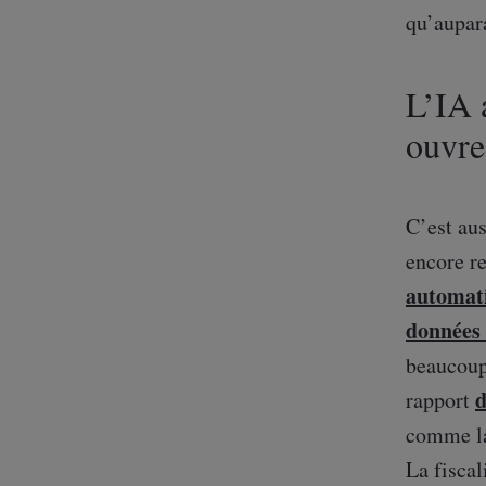
qu’aupar
L’IA 
ouvre
C’est aus
encore re
automati
données 
beaucoup
d
rapport
comme la
La fiscal