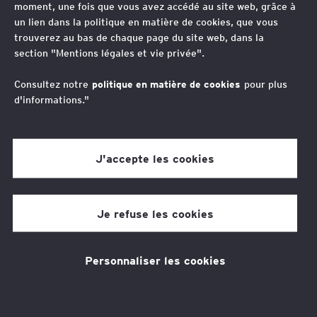
“
moment, une fois que vous avez accédé au site web, grâce à
Impliquée dans la gestion des relations
un lien dans la politique en matière de cookies, que vous
humaines dans mon environnement
trouverez au bas de chaque page du site web, dans la
section "Mentions légales et vie privée".
professionnel et associatif, je m'investis à
titre pro bono dans les actions destinées à
Consultez notre
politique en matière de cookies
pour plus
d'informations."
promouvoir et à défendre le métier
d’avocat .
J'accepte les cookies
Anne-Elisabeth Combes
Je refuse les cookies
Avocat Associée, Employment Law Leader, France
Avocat spécialisée en droit du travail et droit de la
sécurité sociale. Expérience très large de sa spécialité
Personnaliser les cookies
couvrant les domaines du conseil et du contentieux.