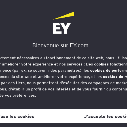
Bienvenue sur EY.com
rictement nécessaires au fonctionnement de ce site web, nous utiliso
r améliorer votre expérience et nos services : Des
cookies fonction
rience (par ex. se souvenir des paramètres), les
cookies de perfor
nces du site web et améliorer votre expérience, et les
cookies de m
e par des tiers, nous permettent d'exécuter des campagnes de marke
ous, d'établir un profil de vos intérêts et de vous fournir du conten
 de vos préférences.
votre consentement aux cookies à tout moment, une fois que vous 
lien dans la politique en matière de cookies, que vous trouverez au
fuse les cookies
J'accepte les cooki
s la section "Mentions légales et vie privée".