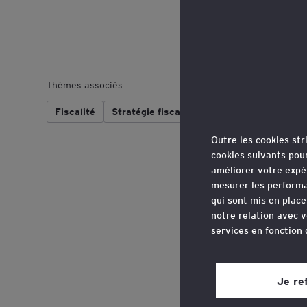
Thèmes associés
Fiscalité
Stratégie fiscale
Outre les cookies st
cookies suivants pou
améliorer votre expé
mesurer les performa
qui sont mis en plac
notre relation avec v
services en fonction
Vous pouvez retirer 
site web, grâce à un 
Je re
page du site web, dan