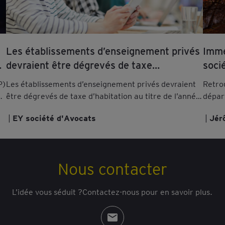
Les établissements d’enseignement privés
Imme
s
devraient être dégrevés de taxe
soci
d’habitation au titre de l’année 2023
de la
P)
Les établissements d’enseignement privés devraient
Retrou
être dégrevés de taxe d’habitation au titre de l’année
départ
2023. Retrouvez les explications de nos avocats.
une s
EY société d'Avocats
Jér
mère-f
Nous contacter
L’idée vous séduit ?Contactez-nous pour en savoir plus.