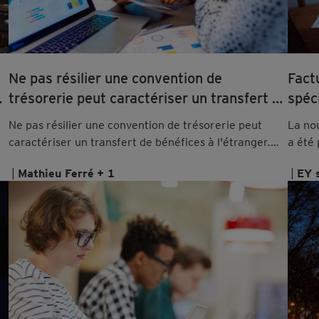
Ne pas résilier une convention de
Fact
trésorerie peut caractériser un transfert de
spéc
bénéfices à l'étranger
Ne pas résilier une convention de trésorerie peut
La nou
caractériser un transfert de bénéfices à l'étranger.
a été 
Retrouvez les explications de nos avocats.
Retrou
Mathieu Ferré
+ 1
EY 