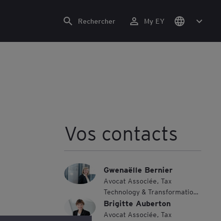
Rechercher
My EY
Vos contacts
Gwenaëlle Bernier
Avocat Associée, Tax
Technology & Transformation
Brigitte Auberton
Leader, Western Europe
Maghreb
Avocat Associée, Tax