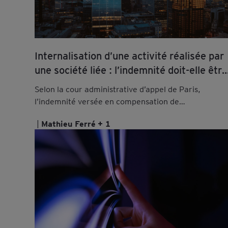
Internalisation d’une activité réalisée par
une société liée : l’indemnité doit-elle être
immobilisée ?
Selon la cour administrative d’appel de Paris,
l’indemnité versée en compensation de
l’internalisation d’une activité doit être immobilisée.
Mathieu Ferré
+ 1
En savoir plus.