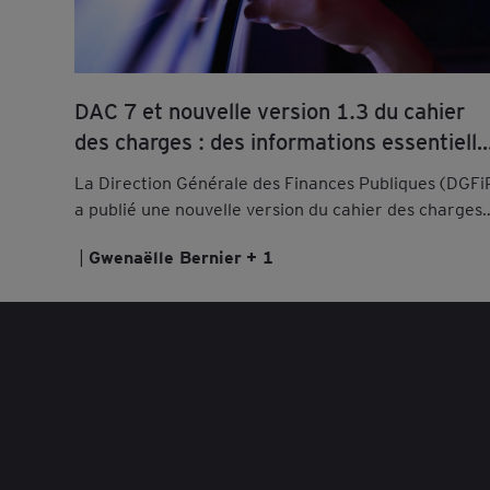
DAC 7 et nouvelle version 1.3 du cahier
des charges : des informations essentielle
pour les opérateurs de plateformes
La Direction Générale des Finances Publiques (DGFi
a publié une nouvelle version du cahier des charges
DAC7. Retrouvez les explications de nos avocats.
Gwenaëlle Bernier
+ 1