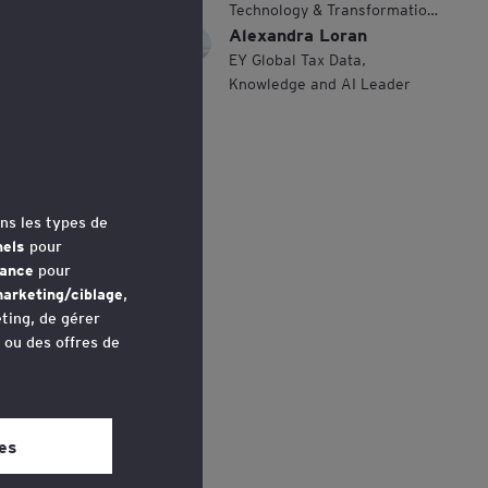
Technology & Transformation,
Alexandra Loran
Oil & Gas, France
EY Global Tax Data,
Knowledge and AI Leader
ns les types de
nels
pour
mance
pour
arketing/ciblage
,
ting, de gérer
u ou des offres de
avez accédé au
 bas de chaque
es