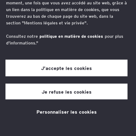
moment, une fois que vous avez accédé au site web, grâce à
transfert de bénéfices à
un lien dans la politique en matière de cookies, que vous
trouverez au bas de chaque page du site web, dans la
l'étranger
section "Mentions légales et vie privée".
Consultez notre
politique en matière de cookies
pour plus
d'informations."
Auteurs
Mathieu Ferré
Jérôme Ardouin
J'accepte les cookies
3 min de temps de lecture
09 juil. 2024
Je refuse les cookies
Personnaliser les cookies
Thèmes associés
Fiscalité
Stratégie fiscale