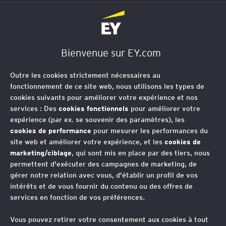
EY Société d'Avocats
Bienvenue sur EY.com
Stratégie fiscale
Outre les cookies strictement nécessaires au
internationale
fonctionnement de ce site web, nous utilisons les types de
cookies suivants pour améliorer votre expérience et nos
services : Des
cookies fonctionnels
pour améliorer votre
expérience (par ex. se souvenir des paramètres), les
Nos avocats en stratégie fiscale
cookies de performance
pour mesurer les performances du
site web et améliorer votre expérience, et les
cookies de
internationale vous accompagnent
marketing/ciblage
, qui sont mis en place par des tiers, nous
dans l’analyse des conséquences
permettent d'exécuter des campagnes de marketing, de
gérer notre relation avec vous, d'établir un profil de vos
fiscales de vos opérations et
intérêts et de vous fournir du contenu ou des offres de
transactions transfrontières afin de
services en fonction de vos préférences.
maîtriser les risques fiscaux et
Vous pouvez retirer votre consentement aux cookies à tout
d’anticiper les formalités déclaratives