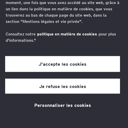
moment, une fois que vous avez accédé au site web, grâce à
y afférents.
un lien dans la politique en matière de cookies, que vous
trouverez au bas de chaque page du site web, dans la
section "Mentions légales et vie privée".
Thèmes associés
Consultez notre
politique en matière de cookies
pour plus
Fiscalité
Contentieux fiscal
d'informations."
Stratégie fiscale
J'accepte les cookies
Vos contacts
Je refuse les cookies
Eric Verron
Associé / International Tax & Transaction Services,
Technologies, Médias et Télécommunications
Personnaliser les cookies
Claire Acard
Leader, France
Avocat Associée, Global International Tax and
Transaction Services Quality Leader, France Tax