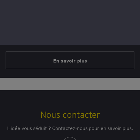
internationale 2019
Éclairages et analyse d’une fonction critique remodelée
par les changements profonds, la transparence et les
litiges.
En savoir plus
Nous contacter
L’idée vous séduit ? Contactez-nous pour en savoir plus.