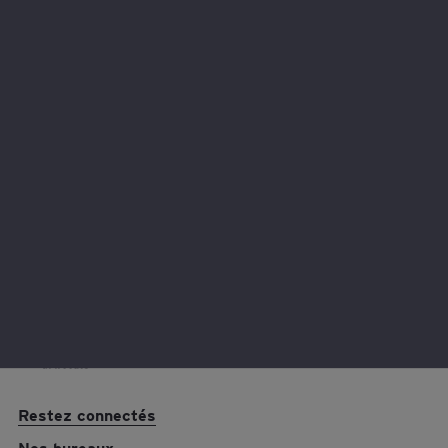
Nous contacter
Vous avez une question ? Contactez-nous pour en savoir
plus.
Restez connectés
Nos bureaux