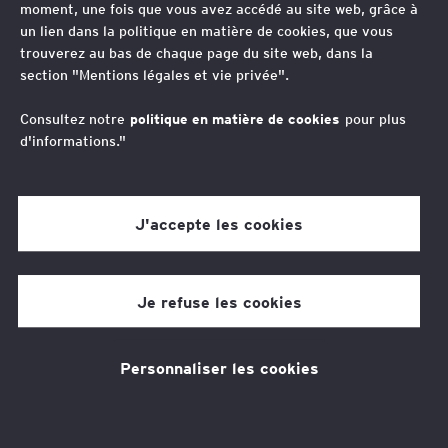
dispose d’un établissement stable
moment, une fois que vous avez accédé au site web, grâce à
un lien dans la politique en matière de cookies, que vous
dans un autre pays du fait des
trouverez au bas de chaque page du site web, dans la
relations qu’elle entretient avec
section "Mentions légales et vie privée".
certains de ses prestataires et de
Consultez notre
politique en matière de cookies
pour plus
l’activité de ses salariés en mobilité
d'informations."
court terme.
J'accepte les cookies
Thèmes associés
Fiscalité
Stratégie fiscale
Je refuse les cookies
Personnaliser les cookies
Vos contacts