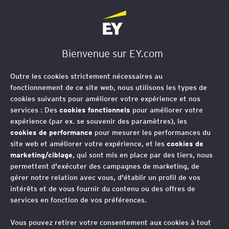
EY Société d'Avocats
Bienvenue sur EY.com
Établissement stable
Outre les cookies strictement nécessaires au
fonctionnement de ce site web, nous utilisons les types de
cookies suivants pour améliorer votre expérience et nos
La notion d’établissement stable est
services : Des
cookies fonctionnels
pour améliorer votre
essentielle pour déterminer si une
expérience (par ex. se souvenir des paramètres), les
cookies de performance
pour mesurer les performances du
entreprise dispose d’une présence
site web et améliorer votre expérience, et les
cookies de
taxable en dehors de son État de
marketing/ciblage
, qui sont mis en place par des tiers, nous
résidence. Au-delà de l’installation
permettent d'exécuter des campagnes de marketing, de
gérer notre relation avec vous, d'établir un profil de vos
physique d’une succursale ou d’un
intérêts et de vous fournir du contenu ou des offres de
site, les autorités fiscales d’un pays
services en fonction de vos préférences.
peuvent considérer qu’une entreprise
Vous pouvez retirer votre consentement aux cookies à tout