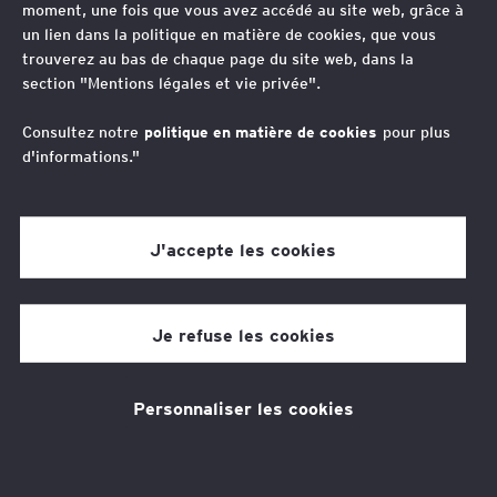
moment, une fois que vous avez accédé au site web, grâce à
“
un lien dans la politique en matière de cookies, que vous
Une structuration pérenne et efficace
trouverez au bas de chaque page du site web, dans la
section "Mentions légales et vie privée".
requiert une intégration de la fiscalité dans
la construction des modèles opérationnels
Consultez notre
politique en matière de cookies
pour plus
d'informations."
cibles afin d’accompagner au mieux la
croissance, organique comme externe.
J'accepte les cookies
Jean-Laurent Bargiarelli
Je refuse les cookies
Avocat Associé, International Tax & Transaction Services
– Operating Model Effectiveness , France
Jean-Laurent accompagne les multinationales
Personnaliser les cookies
françaises et étrangères dans leurs projets de
transformation et de transaction à l’international.