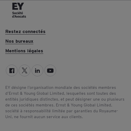
r
l
u
e
n
p
e
r
Restez connectés
-
o
m
f
Nos bureaux
a
i
Mentions légales
i
l
l
L
à
i
J
n
e
k
a
e
EY désigne l’organisation mondiale des sociétés membres
d’Ernst & Young Global Limited, lesquelles sont toutes des
n
d
entités juridiques distinctes, et peut désigner une ou plusieurs
-
I
de ces sociétés membres. Ernst & Young Global Limited,
L
n
société à responsabilité limitée par garanties du Royaume-
a
d
Uni, ne fournit aucun service aux clients.
u
e
r
J