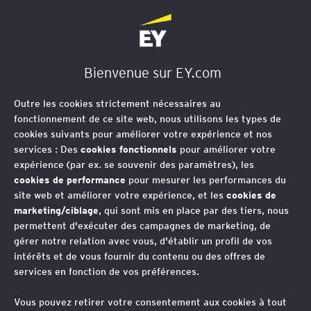
EY Société d'Avocats
Bienvenue sur EY.com
Instrument Multilatéral
Outre les cookies strictement nécessaires au
(MLI)
fonctionnement de ce site web, nous utilisons les types de
cookies suivants pour améliorer votre expérience et nos
services : Des
cookies fonctionnels
pour améliorer votre
expérience (par ex. se souvenir des paramètres), les
cookies de performance
pour mesurer les performances du
L’évaluation des impacts attendus et
site web et améliorer votre expérience, et les
cookies de
la stratégie de réponse à adopter en
marketing/ciblage
, qui sont mis en place par des tiers, nous
lien avec les changements apportés
permettent d'exécuter des campagnes de marketing, de
gérer notre relation avec vous, d'établir un profil de vos
par le MLI aux conventions fiscales
intérêts et de vous fournir du contenu ou des offres de
représentent l’un des défis
services en fonction de vos préférences.
internationaux les plus importants
Vous pouvez retirer votre consentement aux cookies à tout
auxquels nos clients ont dû faire face