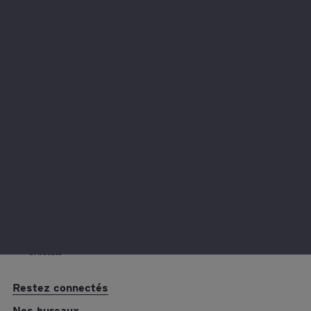
Nous contacter
L’idée vous séduit ?Contactez-nous pour en savoir plus.
Restez connectés
Nos bureaux