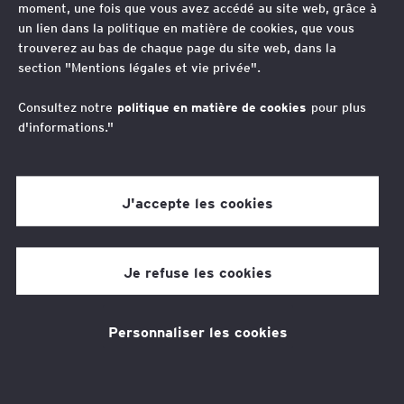
moment, une fois que vous avez accédé au site web, grâce à
depuis de nombreuses années.
un lien dans la politique en matière de cookies, que vous
trouverez au bas de chaque page du site web, dans la
section "Mentions légales et vie privée".
Thèmes associés
Consultez notre
politique en matière de cookies
pour plus
Fiscalité
Contentieux fiscal
d'informations."
Vos contacts
J'accepte les cookies
Jean-Pierre Lieb
Avocat Associé, Tax Policy & Controversy Leader
Europe Middle East India & Africa, France
Je refuse les cookies
Philippe Legentil
Avocat Associé, International Tax & Transaction
Personnaliser les cookies
Services, France
Claire Acard
Avocat Associée, Global International Tax and
Transaction Services Quality Leader, France Tax