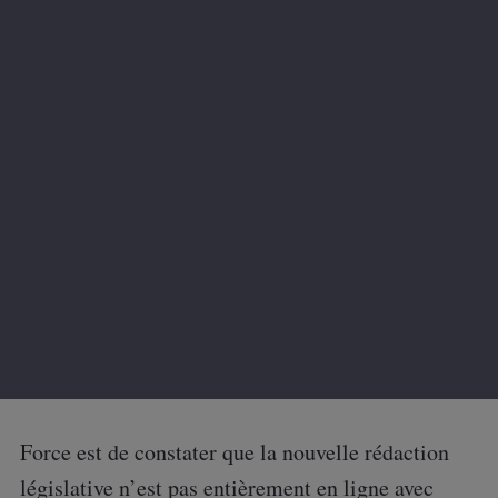
surestimée de manière significative au
moment de la transaction.
Il convient de rappeler qu’avant l’entrée en
vigueur de la LF 2024, l’administration fiscale ne
pouvait pas se fonder sur les résultats postérieurs
à une cession d’actifs incorporels pour fonder son
redressement. Cela se justifie dans la mesure où le
contribuable de bonne foi ne peut pas avoir
connaissance de ces éléments lorsqu’il a effectué
sa valorisation.
Force est de constater que la nouvelle rédaction
législative n’est pas entièrement en ligne avec