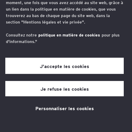
moment, une fois que vous avez accédé au site web, grâce à
contrôle des prix de
un lien dans la politique en matière de cookies, que vous
trouverez au bas de chaque page du site web, dans la
transfert
section "Mentions légales et vie privée".
Consultez notre
politique en matière de cookies
pour plus
d'informations."
Auteurs
Elfie Ossard-Quintaine
Nadia Sabin
J'accepte les cookies
12 min de temps de lecture
13 févr. 2024
Je refuse les cookies
Personnaliser les cookies
Thèmes associés
Fiscalité
Juridique
Contentieux fiscal