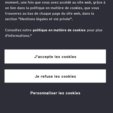
moment, une fois que vous avez accédé au site web, grâce à
un lien dans la politique en matière de cookies, que vous
trouverez au bas de chaque page du site web, dans la
section "Mentions légales et vie privée".
“
Consultez notre
politique en matière de cookies
pour plus
d'informations."
Favoriser des échanges constructifs et
respectueux est indispensable.
J'accepte les cookies
Nadia Sabin
Je refuse les cookies
Avocat Associée, Transfer Pricing, Membre de l'ExCom
d'EY France
Trois enfants, un mari, un métier passionnant. Créative
Personnaliser les cookies
mais pragmatique, fiscaliste mais économiste, j’aime
aussi le ski, les challenges, le dessin, les ballets.