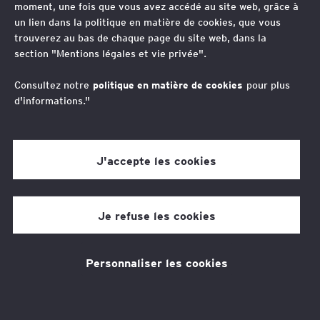
moment, une fois que vous avez accédé au site web, grâce à
un lien dans la politique en matière de cookies, que vous
“
trouverez au bas de chaque page du site web, dans la
section "Mentions légales et vie privée".
Honoré, en tant qu’avocat intervenant dans
le secteur public, de concourir à la
Consultez notre
politique en matière de cookies
pour plus
d'informations."
satisfaction de l’intérêt général et de
l’usager.
J'accepte les cookies
Jacky Galvez
Je refuse les cookies
Avocat Associé en droit public des affaires et en
immobilier social à Paris.
Le secteur public développe des projets à forte valeur
Personnaliser les cookies
ajoutée en ingénierie. Le conseil doit répondre aux
enjeux tout en garantissant la satisfaction des usagers et
l'utilisation appropriée des fonds publics.