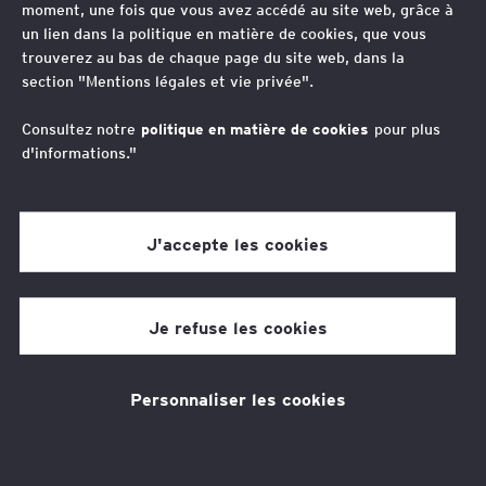
moment, une fois que vous avez accédé au site web, grâce à
négociations
un lien dans la politique en matière de cookies, que vous
trouverez au bas de chaque page du site web, dans la
commerciales 2026
section "Mentions légales et vie privée".
Consultez notre
politique en matière de cookies
pour plus
Découvrez notre série de webcasts
d'informations."
qui décrypte les enjeux clés des
négociations commerciales dans un
J'accepte les cookies
cadre juridique en constante
évolution.
Je refuse les cookies
Thèmes associés
Fiscalité
Personnaliser les cookies
Depuis la loi « EGAlim 1 » de 2018, plusieurs