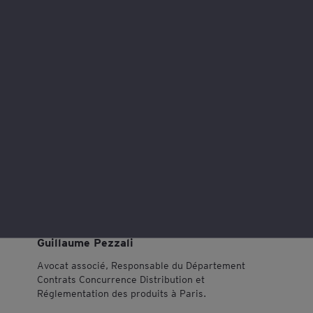
Episode #3 : Logistique :
des pratiques sous
surveillance
ondemand_video
Webcast
undefined
schedule
Heure
08:00
- 08:45
heure locale
Intervenants
Guillaume Pezzali
Avocat associé, Responsable du Département
Contrats Concurrence Distribution et
Réglementation des produits à Paris.