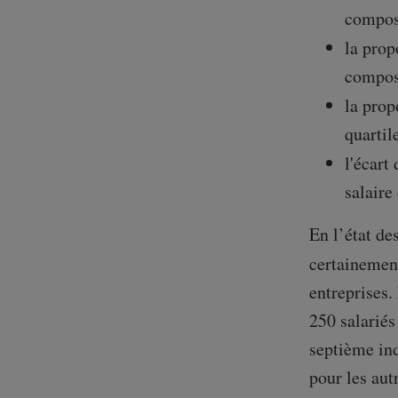
compos
la pro
compos
la pro
quartil
l'écart
salaire
En l’état de
certainemen
entreprises.
250 salariés
septième ind
pour les aut