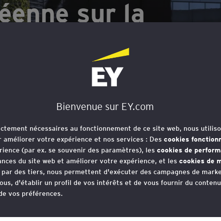
éenne sur la
lariale : point sur
n France
Bienvenue sur EY.com
rictement nécessaires au fonctionnement de ce site web, nous utiliso
r améliorer votre expérience et nos services : Des
cookies fonction
rience (par ex. se souvenir des paramètres), les
cookies de perfor
nces du site web et améliorer votre expérience, et les
cookies de m
sition en droit français de la directive sur la 
e par des tiers, nous permettent d'exécuter des campagnes de marke
ous, d'établir un profil de vos intérêts et de vous fournir du conten
ée afin de respecter les délais imposés.
 de vos préférences.
votre consentement aux cookies à tout moment, une fois que vous 