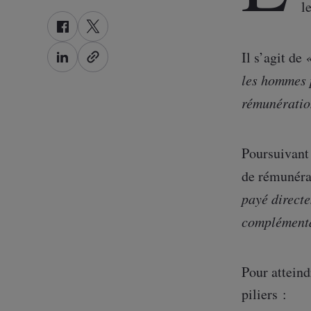
l
F
T
a
w
Il s’agit de
«
L
c
i
les hommes 
i
e
t
n
b
t
rémunératio
k
o
e
e
o
r
d
k
Poursuivant 
I
de rémunérat
n
payé direct
complémenta
Pour atteind
piliers :