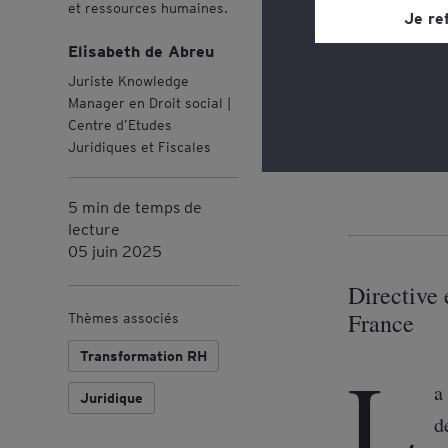
et ressources humaines.
site web, grâce à un 
Je re
page du site web, dan
Au sommair
Elisabeth de Abreu
Consultez notre
poli
Juriste Knowledge
Manager en Droit social |
La dire
Centre d’Etudes
Juridiques et Fiscales
La tran
5 min de temps de
lecture
05 juin 2025
Directive 
France
Thèmes associés
Transformation RH
L
a
Juridique
d