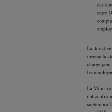
des don
entre 1
comptan
employe
La directive
inverse la c
charge pour 
les employe
La Ministre 
ont confirmé
septembre 20