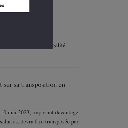
 bas de chaque
es
s rémunérations.
e complète de l’index égalité.
t sur sa transposition en
 10 mai 2023, imposant davantage
salariés, devra être transposée par