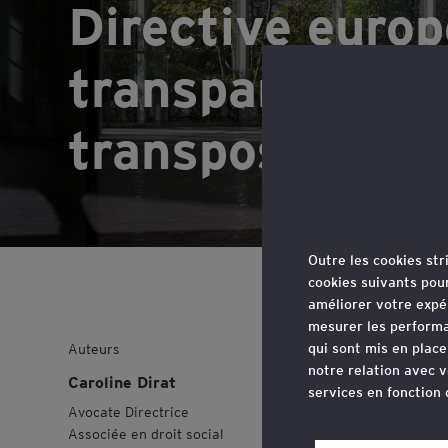
Directive europ
transparence sa
transposition e
Outre les cookies st
cookies suivants pou
améliorer votre expé
mesurer les performa
La transpo
qui sont mis en plac
Auteurs
notre relation avec v
bien engag
Caroline Dirat
services en fonction
Avocate Directrice
Associée en droit social
Vous pouvez retirer 