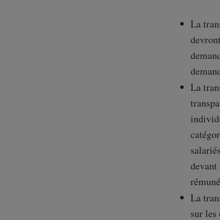
La tran
devront
demande
demande
La tran
transpa
individ
catégor
salarié
devant 
rémuné
La tran
sur les