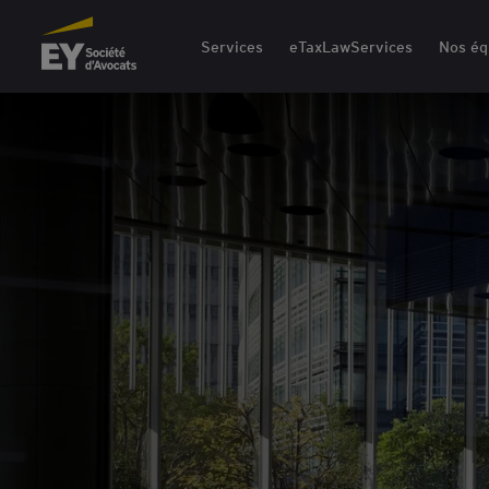
EY Société d'Avocats
Services
eTaxLawServices
Nos éq