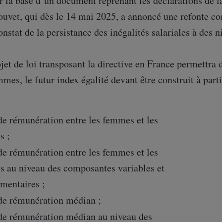
 la base d’un document reprenant les déclarations de la
vet, qui dès le 14 mai 2025, a annoncé une refonte com
onstat de la persistance des inégalités salariales à des n
ojet de loi transposant la directive en France permettra 
s, le futur index égalité devant être construit à parti
:
 de rémunération entre les femmes et les
s ;
 de rémunération entre les femmes et les
 au niveau des composantes variables et
mentaires ;
 de rémunération médian ;
 de rémunération médian au niveau des