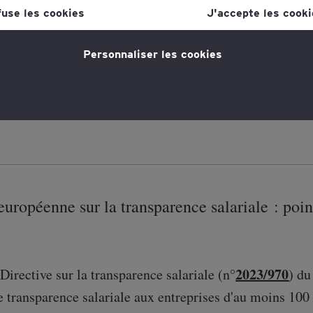
lien dans la politique en matière de cookies, que vous trouverez au
fuse les cookies
J'accepte les cooki
s la section "Mentions légales et vie privée".
e :
Personnaliser les cookies
tique en matière de cookies
pour plus d'informations."
ctive sur la transparence salariale renforce l’égalité de
sposition en droit français prévoit notamment la refont
européenne sur la transparence salariale : poin
2023/970
 Directive
sur la transparence salariale (n°
) du
e transparence salariale aux entreprises d'au moins 100 