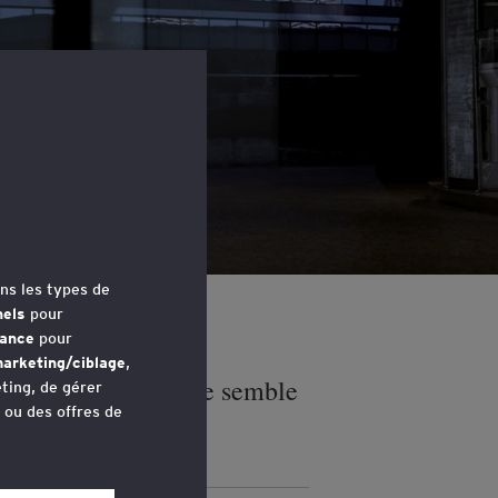
 sa
ns les types de
nels
pour
mance
pour
arketing/ciblage
,
transparence salariale semble
ting, de gérer
u ou des offres de
avez accédé au