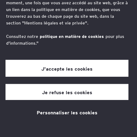
moment, une fois que vous avez accédé au site web, grâce à
mesures sociales retenir
un lien dans la politique en matière de cookies, que vous
trouverez au bas de chaque page du site web, dans la
pour les entreprises ?
section "Mentions légales et vie privée".
Consultez notre
politique en matière de cookies
pour plus
d'informations."
Auteurs
Aurélie Broussy
Elisabeth de Abreu
J'accepte les cookies
6 min de temps de lecture
13 févr. 2026
Je refuse les cookies
Personnaliser les cookies
Thèmes associés
Juridique
Transformation RH