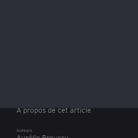
L'accompagnement d'EY
Droit social
EY Société d'Avocats vous aide sur le droit des
ressources humaines et des collaborateurs lors des
restructurations, fusions et reprises d'entreprises
Lire plus
A propos de cet article
Auteurs
Aurélie Broussy