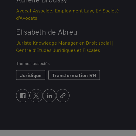
Avocat Associée, Employment Law, EY Société
d’Avocats
Elisabeth de Abreu
Juriste Knowledge Manager en Droit social |
Centre d’Etudes Juridiques et Fiscales
Thèmes associés
Juridique
Transformation RH
F
T
L
a
w
i
c
i
n
e
t
k
b
t
e
o
e
d