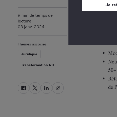
site web, grâce à un 
Je re
page du site web, dan
En résu
9 min de temps de
Consultez notre
poli
lecture
08 janv. 2024
Sur les
valeur 
Thèmes associés
Modi
Juridique
Nouv
Transformation RH
50+ 
Réfo
de P
F
T
L
a
w
i
c
i
n
e
t
k
b
t
e