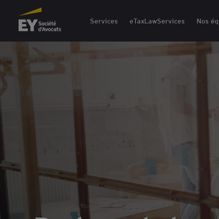
EY Société d'Avocats
Services
eTaxLawServices
Nos éq