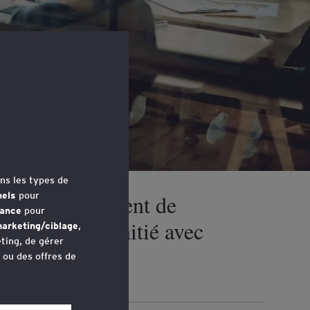
ns les types de
nels
pour
ans le mouvement de
mance
pour
de la valeur initié avec
arketing/ciblage
,
ting, de gérer
u ou des offres de
avez accédé au