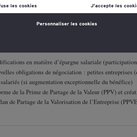
lien dans la politique en matière de cookies, que vous trouverez au
fuse les cookies
J'accepte les cooki
s la section "Mentions légales et vie privée".
mé :
Personnaliser les cookies
tique en matière de cookies
pour plus d'informations."
 quatre titres de la Loi, deux sont spécifiqueme
» avec de multiples mesures à portée et horizon
fications en matière d’épargne salariale (participation
elles obligations de négociation : petites entreprises (
salariés (si augmentation exceptionnelle du bénéfice)
rme de la Prime de Partage de la Valeur (PPV) et créati
lan de Partage de la Valorisation de l’Entreprise (PPV