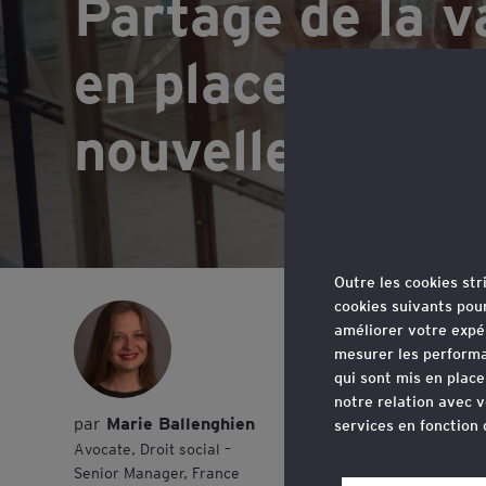
Partage de la v
en place de no
nouvelles mesu
Outre les cookies st
cookies suivants pou
La Lo
améliorer votre expé
dével
mesurer les performa
qui sont mis en plac
la lo
notre relation avec v
Marie Ballenghien
services en fonction
Avocate, Droit social –
Senior Manager, France
Vous pouvez retirer 