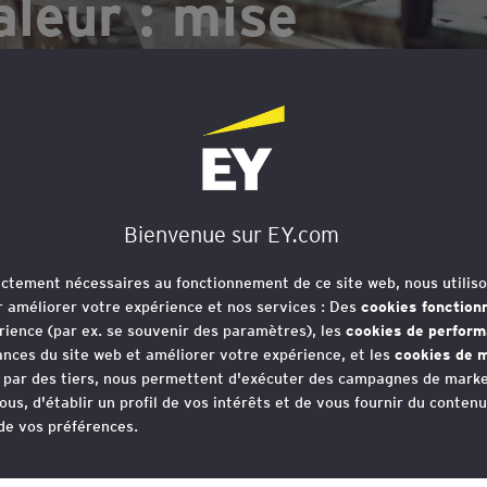
aleur : mise
mbreuses
res
Bienvenue sur EY.com
rictement nécessaires au fonctionnement de ce site web, nous utiliso
r améliorer votre expérience et nos services : Des
cookies fonction
i du 29 novembre 2023 s’inscrit d
rience (par ex. se souvenir des paramètres), les
cookies de perfor
oppement des dispositifs de partage 
nces du site web et améliorer votre expérience, et les
cookies de m
e par des tiers, nous permettent d'exécuter des campagnes de marke
i PACTE de 2019.
ous, d'établir un profil de vos intérêts et de vous fournir du conten
 de vos préférences.
votre consentement aux cookies à tout moment, une fois que vous 