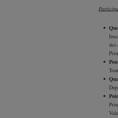
Participa
Quo
Insc
des
Prin
Pou
Tout
Qua
Dep
Poi
Prin
Vale