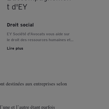
t d'EY
Droit social
EY Société d'Avocats vous aide sur
le droit des ressources humaines et
des collaborateurs lors des
Lire plus
restructurations, fusions et reprises
d'entreprises
ont destinées aux entreprises selon
l’une et l’autre étant parfois