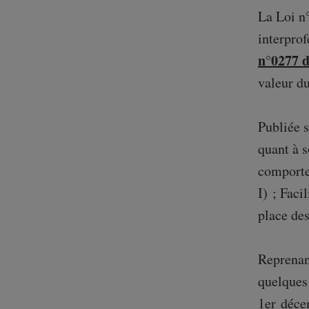
o
e
d
La Loi n
o
r
I
interprof
k
n
n°0277 
valeur du
Publiée s
quant à s
comporte 
I) ; Faci
place des
Reprenant
quelques 
1er déce