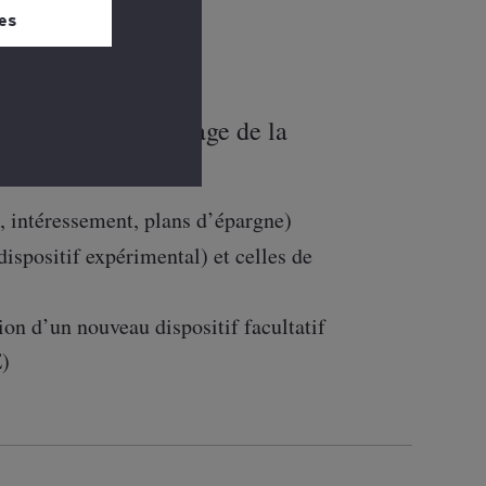
 bas de chaque
es
nt dédiés au « partage de la
 distincts :
, intéressement, plans d’épargne)
dispositif expérimental) et celles de
on d’un nouveau dispositif facultatif
E)