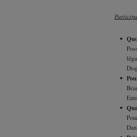
Particip
Quo
Poss
léga
Disp
Pou
Bra
Entr
Qua
Pour
Dans