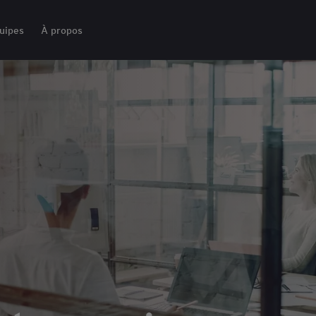
uipes
À propos