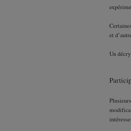
expérime
Certaines
et d’autr
Un décry
Partici
Plusieurs
modificat
intéress