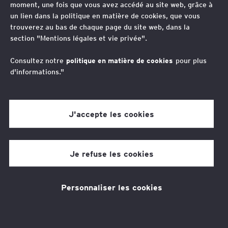
moment, une fois que vous avez accédé au site web, grâce à
conditions d’un recours
un lien dans la politique en matière de cookies, que vous
trouverez au bas de chaque page du site web, dans la
accru au présentiel ?
section "Mentions légales et vie privée".
Consultez notre
politique en matière de cookies
pour plus
d'informations."
J'accepte les cookies
Laurent-Paul Tour
Contributeurs
Je refuse les cookies
Elisabeth de Abreu
Personnaliser les cookies
4 min de temps de lecture
08 Oct 2025