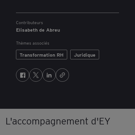
Contributeurs
Elisabeth de Abreu
Thèmes associés
Transformation RH
Juridique
F
T
L
a
w
i
c
i
n
e
t
k
b
t
e
o
e
d
L'accompagnement d'EY
o
r
I
k
n