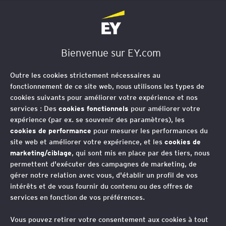
EY Société d'Avocats
Bienvenue sur EY.com
Trophée du Meilleur
Outre les cookies strictement nécessaires au
Jeune Fiscaliste
fonctionnement de ce site web, nous utilisons les types de
cookies suivants pour améliorer votre expérience et nos
services : Des
cookies fonctionnels
pour améliorer votre
Concours de référence en droit fiscal,
expérience (par ex. se souvenir des paramètres), les
cookies de performance
pour mesurer les performances du
le Trophée du Meilleur Jeune
site web et améliorer votre expérience, et les
cookies de
Fiscaliste est organisé par EY Société
marketing/ciblage
, qui sont mis en place par des tiers, nous
d’Avocats en partenariat avec le
permettent d'exécuter des campagnes de marketing, de
gérer notre relation avec vous, d'établir un profil de vos
Magistère Droit des Affaires, Fiscalité
intérêts et de vous fournir du contenu ou des offres de
et Comptabilité de l’Université Aix-
services en fonction de vos préférences.
Marseille.
Vous pouvez retirer votre consentement aux cookies à tout