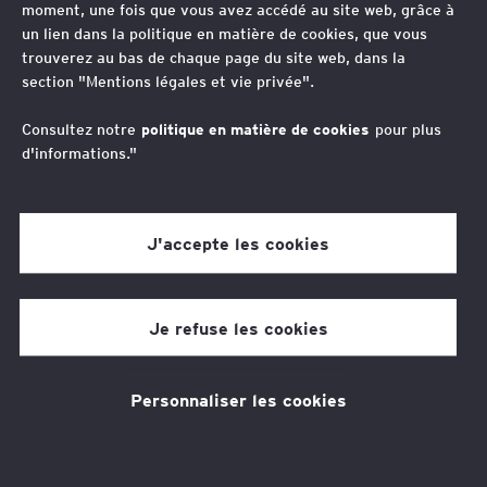
moment, une fois que vous avez accédé au site web, grâce à
un lien dans la politique en matière de cookies, que vous
trouverez au bas de chaque page du site web, dans la
F
T
L
section "Mentions légales et vie privée".
a
w
i
c
i
n
Consultez notre
politique en matière de cookies
pour plus
e
t
k
d'informations."
b
t
e
o
e
d
o
r
I
J'accepte les cookies
k
n
Je refuse les cookies
Personnaliser les cookies