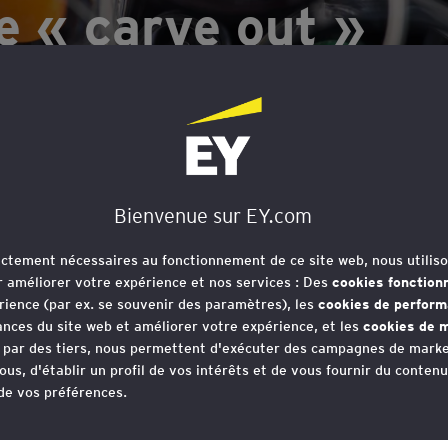
e « carve out »
eur des Life
Bienvenue sur EY.com
rictement nécessaires au fonctionnement de ce site web, nous utiliso
r améliorer votre expérience et nos services : Des
cookies fonction
nt sécuriser la valeur attendue des
rience (par ex. se souvenir des paramètres), les
cookies de perfor
ecteurs réglementés ?
nces du site web et améliorer votre expérience, et les
cookies de m
e par des tiers, nous permettent d'exécuter des campagnes de marke
ous, d'établir un profil de vos intérêts et de vous fournir du conten
 de vos préférences.
r des Life Sciences connait un grand nombre d’opératio
votre consentement aux cookies à tout moment, une fois que vous 