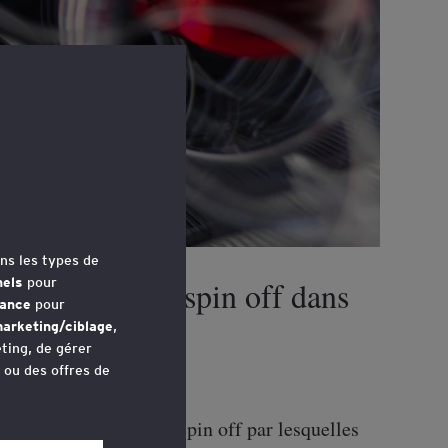
ns les types de
nels
pour
 carve out ou spin off dans
mance
pour
arketing/ciblage
,
ting, de gérer
u ou des offres de
ns de carve out ou de spin off par lesquelles
avez accédé au