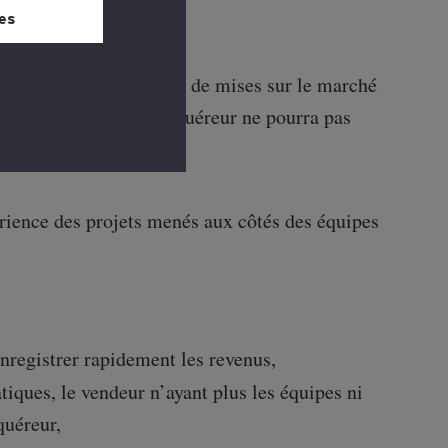
 bas de chaque
es
, sans les autorisations de mises sur le marché
rmis nécessaires, l’acquéreur ne pourra pas
érience des projets menés aux côtés des équipes
nregistrer rapidement les revenus,
tiques, le vendeur n’ayant plus les équipes ni
quéreur,