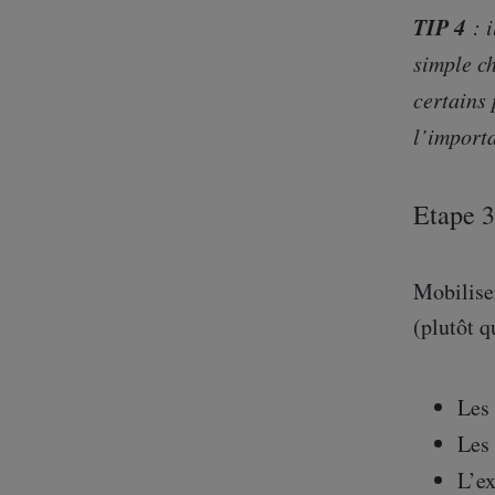
TIP 4
: 
simple c
certains 
l’importa
Etape 3 
Mobiliser
(plutôt q
Les 
Les 
L’ex