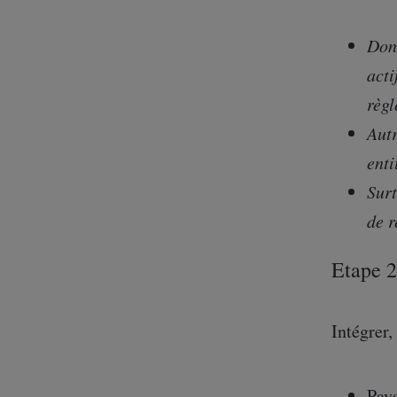
Don
acti
règl
Autr
enti
Surt
de r
Etape 2
Intégrer,
Pays