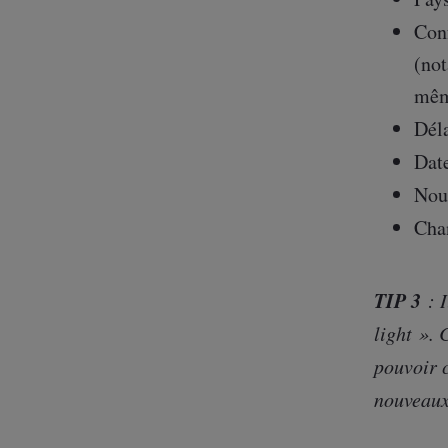
Conf
(not
mêm
Déla
Date
Nou
Chan
TIP 3
: I
light ».
pouvoir c
nouveaux 