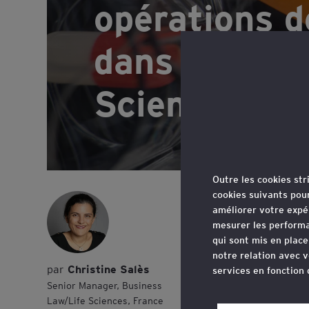
opérations d
dans le sect
Sciences
Outre les cookies st
cookies suivants pou
Comme
améliorer votre expé
les s
mesurer les performa
qui sont mis en plac
notre relation avec v
Christine Salès
services en fonction
Senior Manager, Business
Le secteu
Law/Life Sciences, France
Vous pouvez retirer 