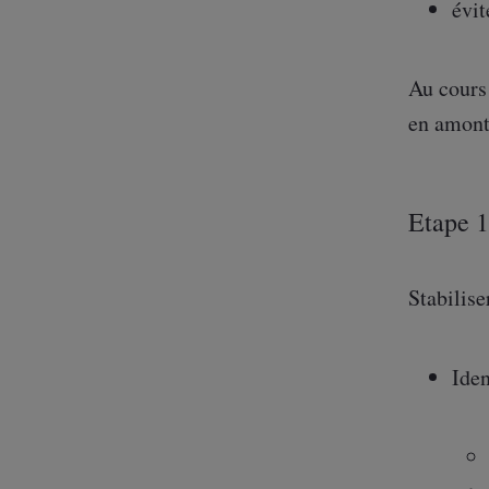
o
r
I
évit
k
n
Au cours 
en amont
Etape 1 
Stabilise
Iden