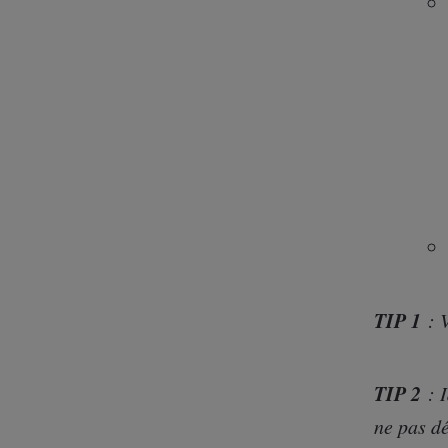
TIP 1
: V
TIP 2
: I
ne pas dé