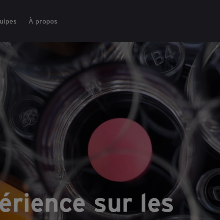
uipes
À propos
érience sur les