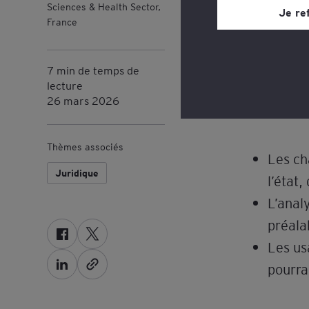
Sciences & Health Sector,
site web, grâce à un 
Je re
France
page du site web, dan
Consultez notre
poli
7 min de temps de
lecture
26 mars 2026
Au sommair
Thèmes associés
Les ch
Juridique
l’état
L’anal
préala
F
T
Les us
a
w
pourra
L
c
i
i
e
t
n
b
t