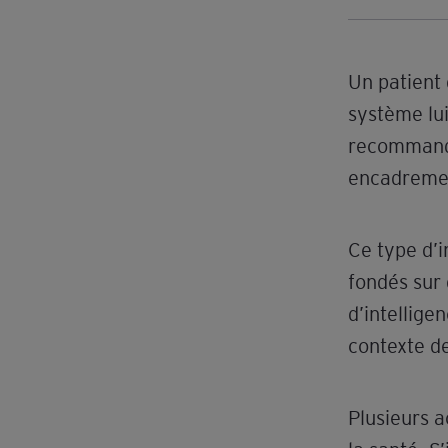
k
o
e
e
o
r
d
k
Un patient 
I
système lu
n
recommanda
encadremen
Ce type d’i
fondés sur
d’intellige
contexte de
Plusieurs 