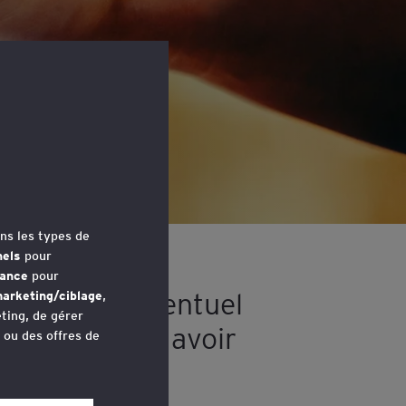
ns les types de
nels
pour
erroge leur
mance
pour
ux et leur éventuel
arketing/ciblage
,
ting, de gérer
sages pouvant avoir
u ou des offres de
avez accédé au