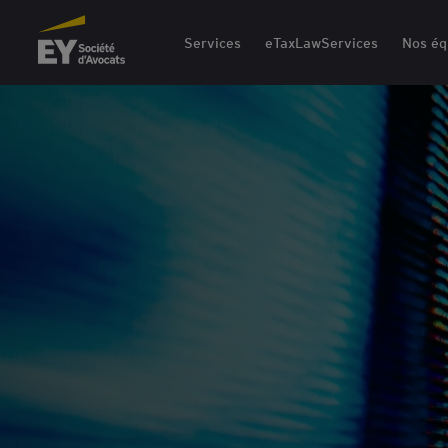
EY Société d'Avocats
Services
eTaxLawServices
Nos éq