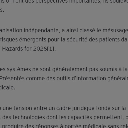
’ils offrent des perspectives importantes, ils soul
s.
anisation indépendante, a ainsi classé le mésusage
risques émergents pour la sécurité des patients d
 Hazards for 2026[1].
ces systèmes ne sont généralement pas soumis à la 
Présentés comme des outils d’information générale
dicale.
te une tension entre un cadre juridique fondé sur l
t des technologies dont les capacités permettent, 
e produire des réponses à portée médicale sans rel