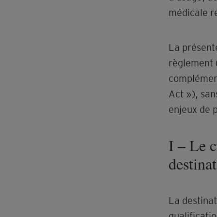
médicale r
La présente
règlement 
complémenta
Act »), san
enjeux de 
I – Le c
destina
La destinat
qualificati