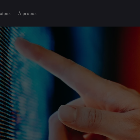
uipes
À propos