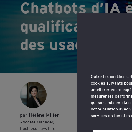
Chatbots d’IA e
qualification ju
des usages
Outre les cookies st
cookies suivants pou
L’essor
améliorer votre expé
qualif
mesurer les performa
qui sont mis en plac
statut 
notre relation avec v
Hélène Miller
services en fonction
une po
Avocate Manager,
Business Law, Life
Vous pouvez retirer 