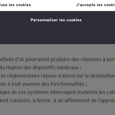
lien dans la politique en matière de cookies, que vous trouverez au
fuse les cookies
J'accepte les cooki
s la section "Mentions légales et vie privée".
S’inscrire à la Lettre Juridique et Fis
Personnaliser les cookies
tique en matière de cookies
pour plus d'informations."
e :
atbots d’IA pourraient produire des réponses à por
, du régime des dispositifs médicaux ;
yse réglementaire repose d’abord sur la destination 
ble à tout examen des fonctionnalités ;
ages de ces systèmes interrogent toutefois les caté
ient conduire, à terme, à un affinement de l’appréc