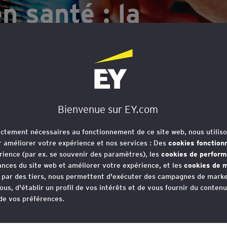
n santé : la
ridique à l’épreuve
Bienvenue sur EY.com
rictement nécessaires au fonctionnement de ce site web, nous utiliso
r améliorer votre expérience et nos services : Des
cookies fonction
 des chatbots d’IA en santé int
rience (par ex. se souvenir des paramètres), les
cookies de perfor
ication comme dispositifs médica
nces du site web et améliorer votre expérience, et les
cookies de m
e par des tiers, nous permettent d'exécuter des campagnes de marke
d’IA à haut risque face à des u
ous, d'établir un profil de vos intérêts et de vous fournir du conten
 de vos préférences.
rtée médicale.
votre consentement aux cookies à tout moment, une fois que vous 