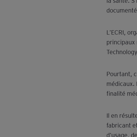
la santé. S
documenté
L’ECRI, org
principaux 
Technology
Pourtant, 
médicaux. 
finalité mé
Il en résul
fabricant e
d’usage, d