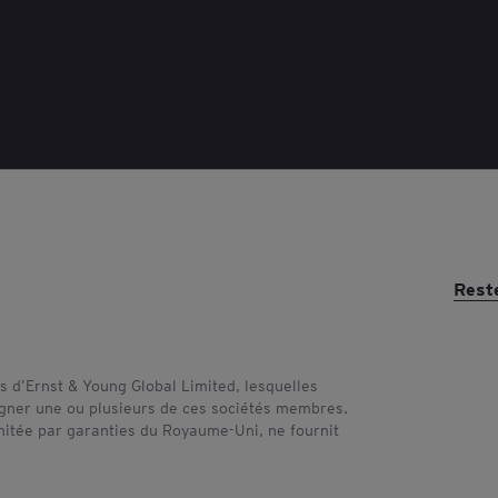
Rest
 d’Ernst & Young Global Limited, lesquelles
signer une ou plusieurs de ces sociétés membres.
imitée par garanties du Royaume-Uni, ne fournit