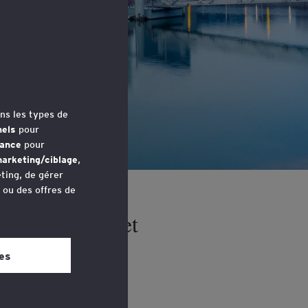
é
ns les types de
nels
pour
mance
pour
arketing/ciblage
,
ting, de gérer
u ou des offres de
UE vient en effet
avez accédé au
de contrôle des
 bas de chaque
es