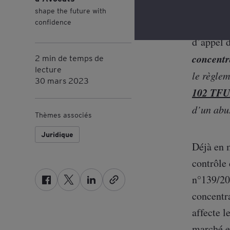
shape the future with
confidence
Dans son 
d’appel 
concent
2 min de temps de
lecture
le règle
30 mars 2023
102 TF
d’un abu
Thèmes associés
Juridique
Déjà en 
contrôle 
n°139/200
F
T
L
concentra
a
w
i
c
i
n
affecte l
e
t
k
marché e