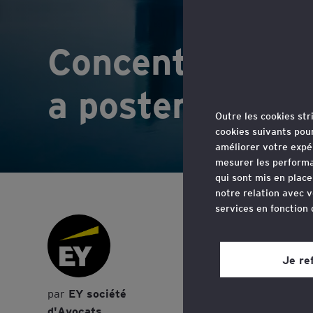
Concentrations 
a posteriori…
Outre les cookies st
cookies suivants pou
améliorer votre expé
mesurer les performa
qui sont mis en plac
notre relation avec v
services en fonction
Une pi
Vous pouvez retirer 
de re
site web, grâce à un 
Je re
page du site web, dan
opéra
EY société
Consultez notre
poli
d'Avocats