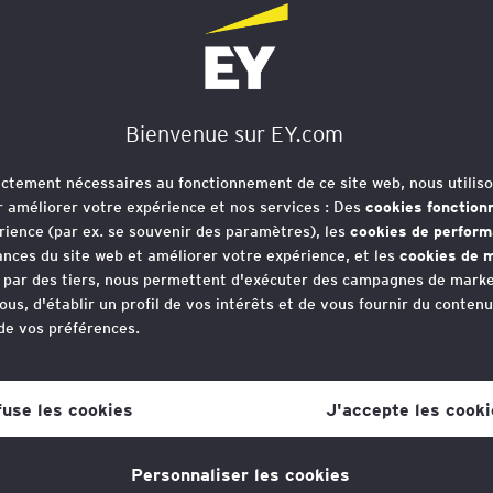
: une contrôlabilit
Bienvenue sur EY.com
rictement nécessaires au fonctionnement de ce site web, nous utiliso
r améliorer votre expérience et nos services : Des
cookies fonction
rience (par ex. se souvenir des paramètres), les
cookies de perfor
nces du site web et améliorer votre expérience, et les
cookies de m
e par des tiers, nous permettent d'exécuter des campagnes de marke
ous, d'établir un profil de vos intérêts et de vous fournir du conten
 de vos préférences.
erre à l’édifice est ajoutée : la CJ
votre consentement aux cookies à tout moment, une fois que vous 
ndre un arrêt important en matière 
lien dans la politique en matière de cookies, que vous trouverez au
fuse les cookies
J'accepte les cooki
s la section "Mentions légales et vie privée".
tions d’acquisitions.
Personnaliser les cookies
tique en matière de cookies
pour plus d'informations."