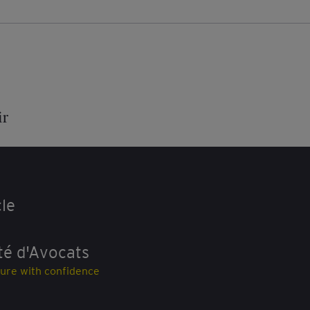
CJUE, 16 mars 2023, Affaire C-449/21
Extrait du § 52
Orientations de la Commission concernant l’appli
ir
mécanisme de renvoi établi à l’article 22 du règle
concentrations à certaines catégories d’affaires,
Extrait du § 52
cle
té d'Avocats
ture with confidence