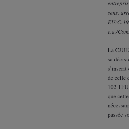
entrepri
sens, ar
EU:C:197
e.a./Com
La CJUE r
sa décisi
s’inscrit
de celle 
102 TFUE
que cette
nécessai
passée so