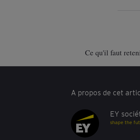
Ce qu'il faut reten
A propos de cet arti
EY socié
shape the fu