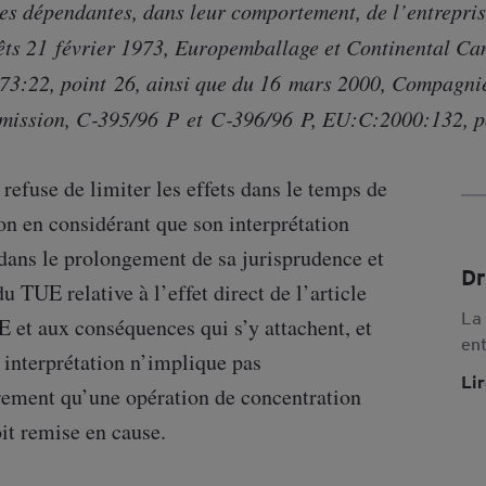
ses dépendantes, dans leur comportement, de l’entrepris
rêts 21 février 1973, Europemballage et Continental C
3:22, point 26, ainsi que du 16 mars 2000, Compagnie
mission, C‑395/96 P et C‑396/96 P, EU:C:2000:132, po
efuse de limiter les effets dans le temps de
on en considérant que son interprétation
 dans le prolongement de sa jurisprudence et
Dr
du TUE relative à l’effet direct de l’article
La
 et aux conséquences qui s’y attachent, et
ent
 interprétation n’implique pas
séc
Li
rement qu’une opération de concentration
con
ré
it remise en cause.