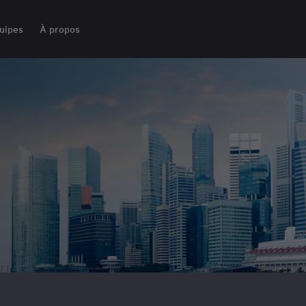
uipes
À propos