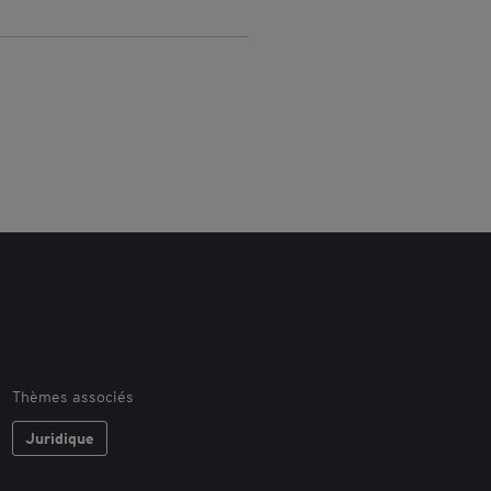
cation du
ment sur les
 JOUE 31 mars 2021
Thèmes associés
Juridique