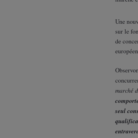
b
t
e
o
e
d
o
r
I
Une nouve
k
n
sur le fo
de concen
européenn
Observons
concurre
marché d
comporte
seul cons
qualifica
entraver