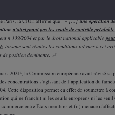
arrêt du 16 mars 2023¹, suite à une question préjudicie
une opération d
de Paris, la CJUE affirme que :
« […]
ration
n’atteignant pas les seuils de contrôle préalable
peut
ment n 139/2004 et par le droit national applicable
UE
lorsque sont réunies les conditions prévues à cet arti
s de position dominante. »²
mars 2021³, la Commission européenne avait révisé sa p
des concentrations s’agissant de l’application du fame
4. Cette disposition permet en effet de soumettre à co
tion qui ne franchit ni les seuils européens ni les seuil
e commerce entre Etats membres et (ii) menace d'affect
n cause.