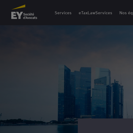
EY Société d'Avocats
Services
eTaxLawServices
Nos éq