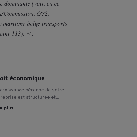
e dominante (voir, en ce
an/Commission, 6/72,
 maritime belge transports
int 113). »⁴
.
oit économique
 croissance pérenne de votre
reprise est structurée et
urisée par la maîtrise des
re plus
trats d'affaires et des
glementations économiques.