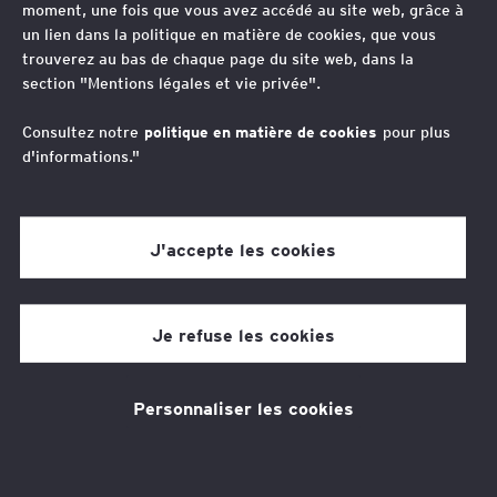
moment, une fois que vous avez accédé au site web, grâce à
prototypes ouvrent
un lien dans la politique en matière de cookies, que vous
trouverez au bas de chaque page du site web, dans la
finalement droit au CIR
section "Mentions légales et vie privée".
Consultez notre
politique en matière de cookies
pour plus
d'informations."
J'accepte les cookies
Thibaut Grandchamp De Cueille
7 min de temps de lecture
Je refuse les cookies
06 juil. 2026
Personnaliser les cookies
Thèmes associés
Fiscalité