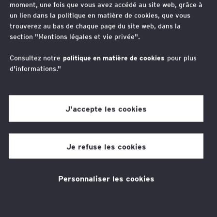
moment, une fois que vous avez accédé au site web, grâce à
adoption par l'ECOFIN
un lien dans la politique en matière de cookies, que vous
trouverez au bas de chaque page du site web, dans la
et potentiel report
section "Mentions légales et vie privée".
Consultez notre
politique en matière de cookies
pour plus
d'informations."
J'accepte les cookies
EY société d'Avocats
2 min de temps de lecture
Je refuse les cookies
17 mai 2024
Personnaliser les cookies
Thèmes associés
Fiscalité