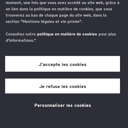
moment, une fois que vous avez accédé au site web, grâce à
et taxes locales : quels
un lien dans la politique en matière de cookies, que vous
trouverez au bas de chaque page du site web, dans la
enjeux ?
section "Mentions légales et vie privée".
Consultez notre
politique en matière de cookies
pour plus
d'informations."
Auteurs
Benjamin Bardet
Laure Trux
J'accepte les cookies
4 min de temps de lecture
17 avr. 2023
Je refuse les cookies
Personnaliser les cookies
Thèmes associés
Fiscalité
L’impôt dans les comptes