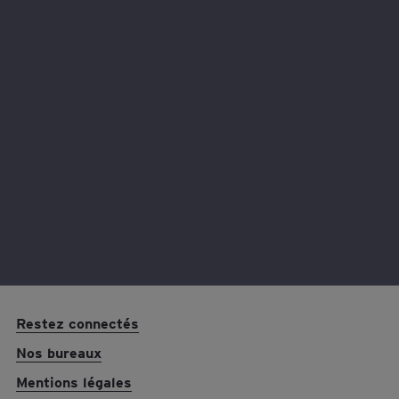
L’idée vous séduit ? Contactez-nous pour en savoir plus.
Restez connectés
Nos bureaux
Mentions légales