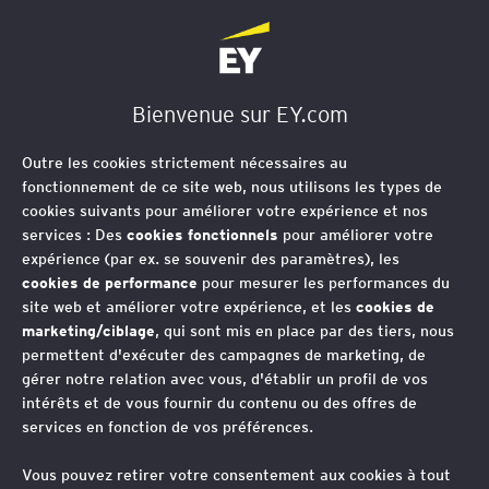
EY Société d'Avocats
Bienvenue sur EY.com
Point clés liés à la
Outre les cookies strictement nécessaires au
cessation ou le
fonctionnement de ce site web, nous utilisons les types de
cookies suivants pour améliorer votre expérience et nos
transfert d’ICPE
services : Des
cookies fonctionnels
pour améliorer votre
expérience (par ex. se souvenir des paramètres), les
cookies de performance
pour mesurer les performances du
site web et améliorer votre expérience, et les
cookies de
EY vous aide à sécuriser
marketing/ciblage
, qui sont mis en place par des tiers, nous
permettent d'exécuter des campagnes de marketing, de
juridiquement la fermeture ou la
gérer notre relation avec vous, d'établir un profil de vos
cession de sites constituant des
intérêts et de vous fournir du contenu ou des offres de
services en fonction de vos préférences.
Installations Classées pour la
Protection de l’Environnement (ICPE)
Vous pouvez retirer votre consentement aux cookies à tout