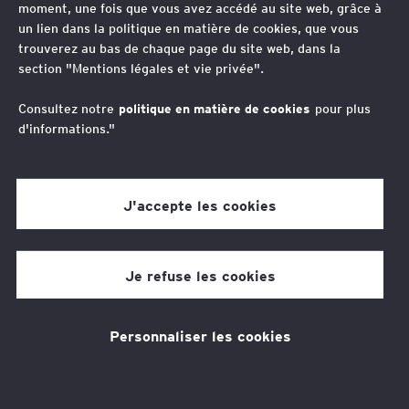
moment, une fois que vous avez accédé au site web, grâce à
3 min de temps de lecture
un lien dans la politique en matière de cookies, que vous
11 sept. 2025
trouverez au bas de chaque page du site web, dans la
section "Mentions légales et vie privée".
Consultez notre
politique en matière de cookies
pour plus
Thèmes associés
d'informations."
Juridique
J'accepte les cookies
F
T
L
a
w
i
Je refuse les cookies
c
i
n
e
t
k
b
t
e
EY société d’Avocats et EY-
Personnaliser les cookies
o
e
d
Parthenon accompagnent les
o
r
I
laboratoires Servier.
k
n