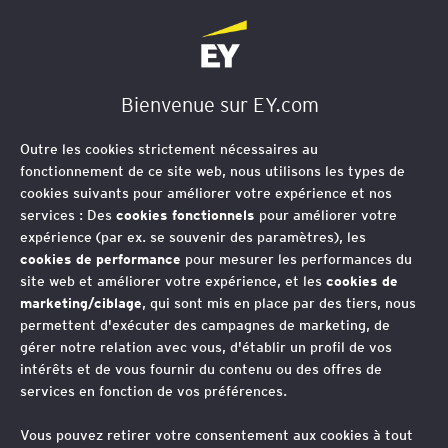
EY Société d'Avocats
Bienvenue sur EY.com
Communiqué de presse
11 sept. 2025
Outre les cookies strictement nécessaires au
fonctionnement de ce site web, nous utilisons les types de
cookies suivants pour améliorer votre expérience et nos
Deal
services : Des
cookies fonctionnels
pour améliorer votre
expérience (par ex. se souvenir des paramètres), les
cookies de performance
pour mesurer les performances du
site web et améliorer votre expérience, et les
cookies de
marketing/ciblage
, qui sont mis en place par des tiers, nous
permettent d'exécuter des campagnes de marketing, de
gérer notre relation avec vous, d'établir un profil de vos
intérêts et de vous fournir du contenu ou des offres de
services en fonction de vos préférences.
EY société d'Avocats
Vous pouvez retirer votre consentement aux cookies à tout