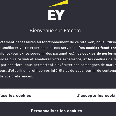
Bienvenue sur EY.com
rictement nécessaires au fonctionnement de ce site web, nous utiliso
r améliorer votre expérience et nos services : Des
cookies fonction
rience (par ex. se souvenir des paramètres), les
cookies de perfor
nces du site web et améliorer votre expérience, et les
cookies de m
e par des tiers, nous permettent d'exécuter des campagnes de marke
ous, d'établir un profil de vos intérêts et de vous fournir du conten
 de vos préférences.
votre consentement aux cookies à tout moment, une fois que vous 
lien dans la politique en matière de cookies, que vous trouverez au
fuse les cookies
J'accepte les cooki
s la section "Mentions légales et vie privée".
Personnaliser les cookies
tique en matière de cookies
pour plus d'informations."