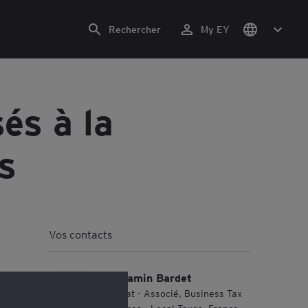
Rechercher
My EY
és à la
s
Vos contacts
Benjamin Bardet
Avocat - Associé, Business Tax