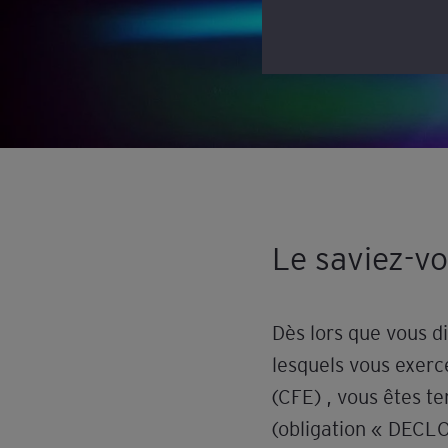
Le saviez-v
Dès lors que vous d
lesquels vous exerce
(CFE) , vous êtes t
(obligation « DECL