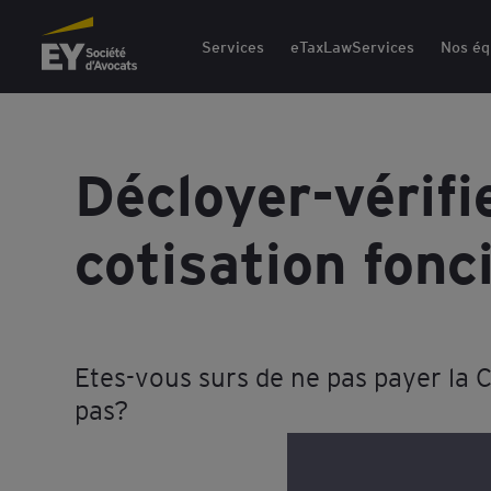
EY Société d'Avocats
Services
eTaxLawServices
Nos éq
Décloyer-vérifi
cotisation fonc
Etes-vous surs de ne pas payer la 
pas?