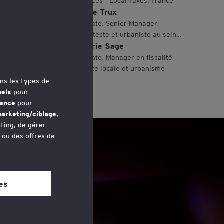
Services - Local Taxes, France
Laure Trux
Avocate, Senior Manager,
Architecte et urbaniste au sein
Valérie Sage
d'EY Avocats.
Avocate, Manager en fiscalité
directe locale et urbanisme
ns les types de
nels
pour
mance
pour
arketing/ciblage
,
ting, de gérer
u ou des offres de
avez accédé au
 bas de chaque
es