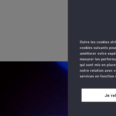
Outre les cookies st
cookies suivants pou
améliorer votre expé
mesurer les performa
qui sont mis en plac
notre relation avec v
services en fonction
Vous pouvez retirer 
site web, grâce à un 
Je re
page du site web, dan
Consultez notre
poli