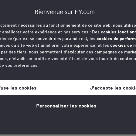
Bienvenue sur EY.com
rictement nécessaires au fonctionnement de ce site web, nous utiliso
r améliorer votre expérience et nos services : Des
cookies fonction
rience (par ex. se souvenir des paramètres), les
cookies de perfor
nces du site web et améliorer votre expérience, et les
cookies de m
e par des tiers, nous permettent d'exécuter des campagnes de marke
ous, d'établir un profil de vos intérêts et de vous fournir du conten
 de vos préférences.
votre consentement aux cookies à tout moment, une fois que vous 
lien dans la politique en matière de cookies, que vous trouverez au
fuse les cookies
J'accepte les cooki
s la section "Mentions légales et vie privée".
Personnaliser les cookies
tique en matière de cookies
pour plus d'informations."