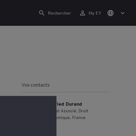
Rechercher
My EY
Vos contacts
Wilfried Durand
Avocat Associé, Droit
économique, France