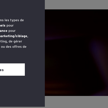
ns les types de
nels
pour
mance
pour
arketing/ciblage
,
ting, de gérer
u ou des offres de
avez accédé au
 bas de chaque
es