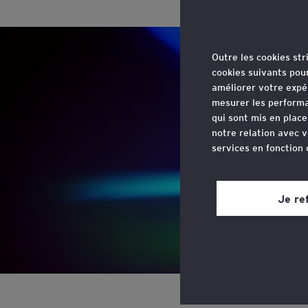
Outre les cookies st
cookies suivants pou
améliorer votre expé
mesurer les performa
qui sont mis en plac
notre relation avec v
services en fonction
Vous pouvez retirer 
site web, grâce à un 
Je re
page du site web, dan
Consultez notre
poli