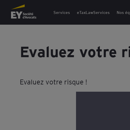
EY Société d'Avocats
Services
eTaxLawServices
Nos éq
Evaluez votre r
Evaluez votre risque !