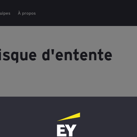
uipes
À propos
isque d'entente