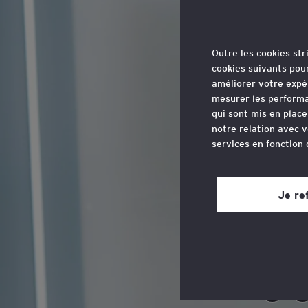
Outre les cookies st
cookies suivants pou
améliorer votre expé
mesurer les performa
qui sont mis en plac
notre relation avec v
services en fonction
Ba
Vous pouvez retirer 
site web, grâce à un 
Je re
page du site web, dan
Associée,
Consultez notre
poli
Experte re
E