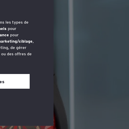
ns les types de
nels
pour
mance
pour
arketing/ciblage
,
ting, de gérer
u ou des offres de
avez accédé au
 bas de chaque
es
es.