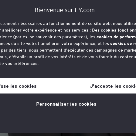
Bienvenue sur EY.com
rictement nécessaires au fonctionnement de ce site web, nous utiliso
r améliorer votre expérience et nos services : Des
cookies fonction
rience (par ex. se souvenir des paramètres), les
cookies de perfor
nces du site web et améliorer votre expérience, et les
cookies de m
e par des tiers, nous permettent d'exécuter des campagnes de marke
ous, d'établir un profil de vos intérêts et de vous fournir du conten
 de vos préférences.
rbara Moreira
votre consentement aux cookies à tout moment, une fois que vous 
lien dans la politique en matière de cookies, que vous trouverez au
fuse les cookies
J'accepte les cooki
s la section "Mentions légales et vie privée".
 France
Personnaliser les cookies
tique en matière de cookies
pour plus d'informations."
connue en droit des étrangers/immigration. Mariée, deux fill
O