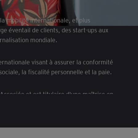
a mobilité internationale, et plus
ge éventail de clients, des start-ups aux
rnalisation mondiale.
ernationale visant à assurer la conformité
ociale, la fiscalité personnelle et la paie.
Associée et est titulaire d'une maîtrise en
working world ?”