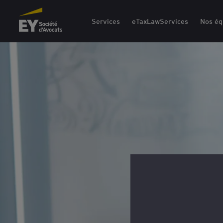
EY Société d'Avocats
Services
eTaxLawServices
Nos éq