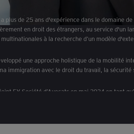
a plus de 25 ans d'expérience dans le domaine de l
ièrement en droit des étrangers, au service d'un lar
 multinationales à la recherche d’un modèle d'exte
éveloppé une approche holistique de la mobilité int
a immigration avec le droit du travail, la sécurité s
ejoint EY Société d’Avocats en mai 2024 en tant qu’
ration des affaires de l'Université de Tours.
t contribuez-vous à “Building a better 