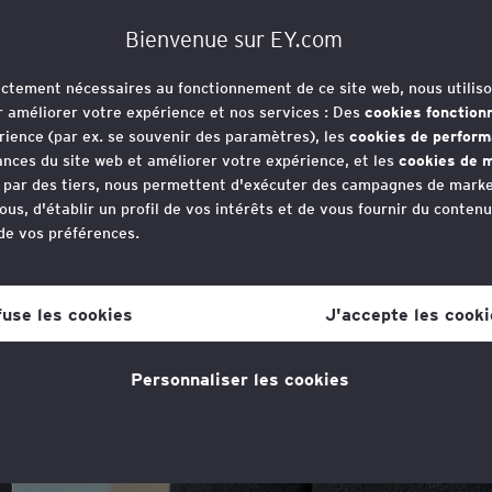
éhender
Bienvenue sur EY.com
rictement nécessaires au fonctionnement de ce site web, nous utiliso
r améliorer votre expérience et nos services : Des
cookies fonction
rience (par ex. se souvenir des paramètres), les
cookies de perfor
nces du site web et améliorer votre expérience, et les
cookies de m
e par des tiers, nous permettent d'exécuter des campagnes de marke
ous, d'établir un profil de vos intérêts et de vous fournir du conten
 de vos préférences.
in Bernier
votre consentement aux cookies à tout moment, une fois que vous 
lien dans la politique en matière de cookies, que vous trouverez au
fuse les cookies
J'accepte les cooki
s la section "Mentions légales et vie privée".
socié, Private Tax Reward Leader
Personnaliser les cookies
tique en matière de cookies
pour plus d'informations."
gne principalement les entreprises avec mon équipe pour iden