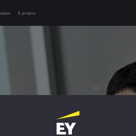
uipes
À propos
Y est au cœur
 approche
s de
é