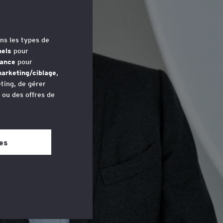
ns les types de
nels
pour
mance
pour
arketing/ciblage
,
ting, de gérer
u ou des offres de
avez accédé au
 bas de chaque
es
tifier et développer les