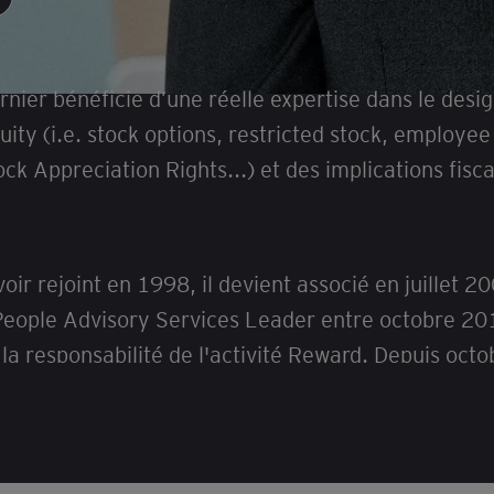
O
rnier bénéficie d’une réelle expertise dans le desi
uity (i.e. stock options, restricted stock, employ
ock Appreciation Rights...) et des implications fisc
.
oir rejoint en 1998, il devient associé en juillet
eople Advisory Services Leader entre octobre 2014 
la responsabilité de l'activité Reward. Depuis octo
Tax & Reward au sein du cabinet.
rnier est diplômé d’un Master et d'un DESS en droit