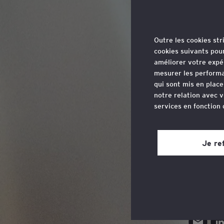
internationale permet d’appr
efficacement tous les enjeux
Outre les cookies st
cookies suivants pou
améliorer votre expé
mesurer les performa
qui sont mis en plac
notre relation avec v
services en fonction
Col
Vous pouvez retirer 
site web, grâce à un 
Je re
page du site web, dan
Avocat As
Consultez notre
poli
J’accompa
talents.