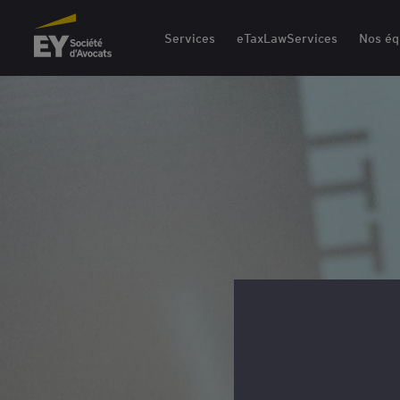
EY Société d'Avocats
Services
eTaxLawServices
Nos éq
“
Attirer, Motiver, Fidéliser, E
de la stratégie RH. Seule une
pluridisciplinaire des système
rémunération et de la mobilit