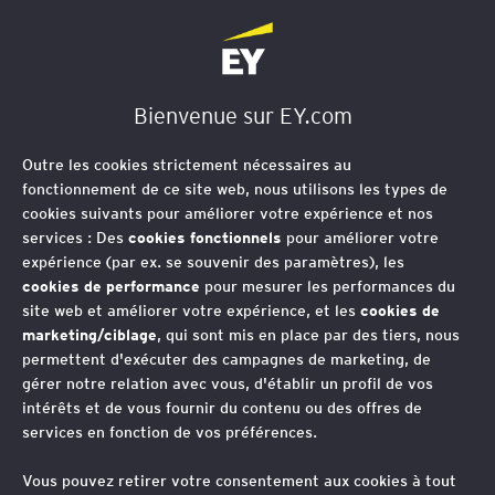
EY Société d'Avocats
Bienvenue sur EY.com
Outre les cookies strictement nécessaires au
fonctionnement de ce site web, nous utilisons les types de
cookies suivants pour améliorer votre expérience et nos
services : Des
cookies fonctionnels
pour améliorer votre
expérience (par ex. se souvenir des paramètres), les
cookies de performance
pour mesurer les performances du
site web et améliorer votre expérience, et les
cookies de
Fabrice Salvatico
marketing/ciblage
, qui sont mis en place par des tiers, nous
permettent d'exécuter des campagnes de marketing, de
Avocat - Associate Partner, EY Ventury Avocats, France
gérer notre relation avec vous, d'établir un profil de vos
intérêts et de vous fournir du contenu ou des offres de
Fabrice est l’un des associés fondateurs du cabinet
services en fonction de vos préférences.
Ventury Avocats. Créé en 2007, il propose aux
entreprises innovantes une offre multidisciplinaire pour
Vous pouvez retirer votre consentement aux cookies à tout