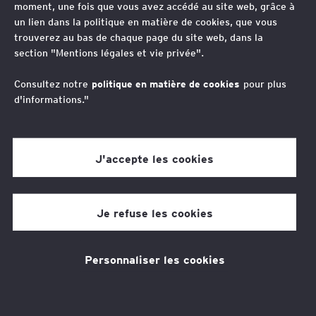
accompagner et accélérer leur croissance.
moment, une fois que vous avez accédé au site web, grâce à
un lien dans la politique en matière de cookies, que vous
trouverez au bas de chaque page du site web, dans la
E
O
section "Mentions légales et vie privée".
n
u
v
v
Consultez notre
politique en matière de cookies
pour plus
Bureau
o
r
d'informations."
y
i
Nice, France
e
r
r
l
J'accepte les cookies
u
e
n
p
Domaines d’expertise
e
r
Je refuse les cookies
Juridique
-
o
m
f
a
i
Personnaliser les cookies
i
l
l
L
à
i
Contacter Fabrice Salvatico