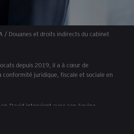
 / Douanes et droits indirects du cabinet
cats depuis 2019, il a à cœur de
a conformité juridique, fiscale et sociale en
an-David intervient avec son équipe
 gestion efficiente de leurs flux
ations déclaratives. L’équipe TVA dispose