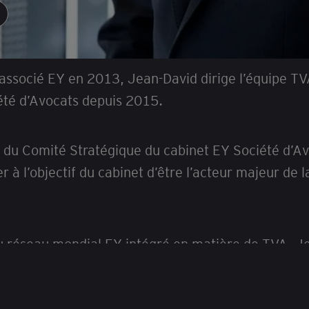
O
ssocié EY en 2013, Jean-David dirige l’équipe TVA
été d’Avocats depuis 2015.
du Comité Stratégique du cabinet EY Société d’Avo
er à l’objectif du cabinet d’être l’acteur majeur de l
u réseau mondial EY intégré en matière de TVA, Je
e grands groupes français et internationaux dans la
ntaliers et au respect de l’ensemble de leurs oblig