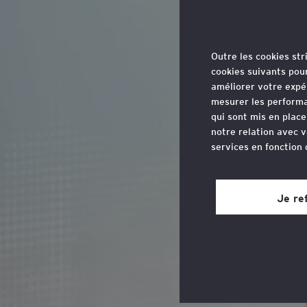
technologique des activités de
Outre les cookies st
cookies suivants pou
améliorer votre expé
mesurer les performa
qui sont mis en plac
notre relation avec v
services en fonction
Je
Vous pouvez retirer 
site web, grâce à un 
Je re
page du site web, dan
Avocat ass
Consultez notre
poli
Jean-Davi
Avocat dep
nouveaux 