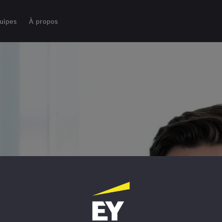
uipes
À propos
 et en
œur de la
 et