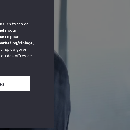
ns les types de
nels
pour
mance
pour
arketing/ciblage
,
ting, de gérer
u ou des offres de
avez accédé au
 bas de chaque
es
 Société d’Avocats.
daptées à leurs