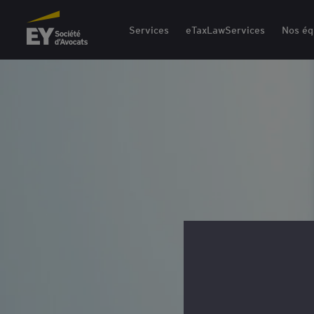
EY Société d'Avocats
Services
eTaxLawServices
Nos éq
“
Les enjeux en matière de TVA
matière de douanes sont au c
transformation opérationnelle