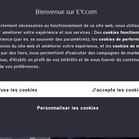
 nos clients.
Bienvenue sur EY.com
rictement nécessaires au fonctionnement de ce site web, nous utiliso
r améliorer votre expérience et nos services : Des
cookies fonction
rience (par ex. se souvenir des paramètres), les
cookies de perfor
nces du site web et améliorer votre expérience, et les
cookies de m
e par des tiers, nous permettent d'exécuter des campagnes de marke
ous, d'établir un profil de vos intérêts et de vous fournir du conten
 de vos préférences.
an-David Vasseur
votre consentement aux cookies à tout moment, une fois que vous 
lien dans la politique en matière de cookies, que vous trouverez au
fuse les cookies
J'accepte les cooki
s la section "Mentions légales et vie privée".
ocié, Indirect Tax and Global Trade Leader, France
Personnaliser les cookies
tique en matière de cookies
pour plus d'informations."
d dirige le département TVA, Douanes et taxes indirectes d’EY
uis 20 ans, il apporte à ses clients des solutions innovantes a
besoins..