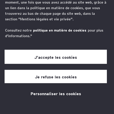
moment, une fois que vous avez accédé au site web, grâce à
un lien dans la politique en matière de cookies, que vous
“
trouverez au bas de chaque page du site web, dans la
section "Mentions légales et vie privée".
Dans un monde incertain et en pleine
révolution digitale, il est primordial
Consultez notre
politique en matière de cookies
pour plus
d'informations."
d’anticiper les enjeux de demain pour les
transformer en opportunités.
J'accepte les cookies
Johan Gaulin
Je refuse les cookies
Avocat Associé, Business Tax Services, co-responsable
du marché des Entreprises familiales, France
Responsable du marché des entreprises familiales en
Personnaliser les cookies
France, Responsable des activités juridiques et fiscales
du Sud-Ouest et passionné par les polars historiques, la
gastronomie et les voyages.