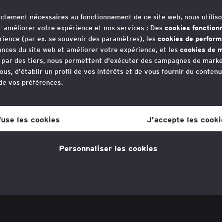
rictement nécessaires au fonctionnement de ce site web, nous utiliso
nce
r améliorer votre expérience et nos services : Des
cookies fonction
rience (par ex. se souvenir des paramètres), les
cookies de perfor
nces du site web et améliorer votre expérience, et les
cookies de m
é est Avocate Associée au sein du bureau de Lyon. Elle intervie
e par des tiers, nous permettent d'exécuter des campagnes de marke
m
es sociétés et opérations de transaction (acquisitions/cessions)
ous, d'établir un profil de vos intérêts et de vous fournir du conten
 de vos préférences.
votre consentement aux cookies à tout moment, une fois que vous 
lien dans la politique en matière de cookies, que vous trouverez au
fuse les cookies
J'accepte les cooki
s la section "Mentions légales et vie privée".
Personnaliser les cookies
tique en matière de cookies
pour plus d'informations."