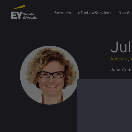
EY Société d'Avocats
Services
eTaxLawServices
Nos éq
Jul
Avocate, 
Julie And
E
n
u
v
v
o
r
y
i
e
r