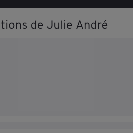
ations de Julie André
A