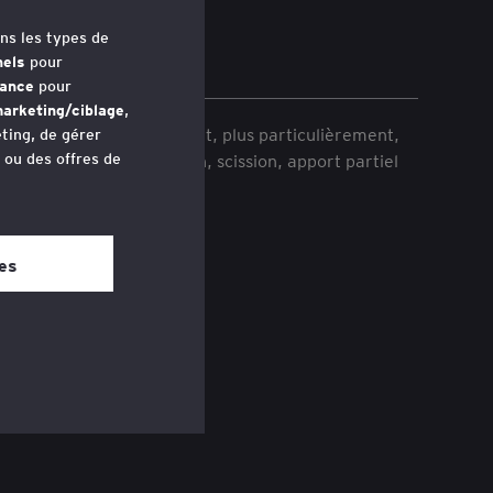
ns les types de
nels
pour
mance
pour
arketing/ciblage
,
nt en droit des affaires et, plus particulièrement,
ting, de gérer
 et restructuration (fusion, scission, apport partiel
u ou des offres de
avez accédé au
 bas de chaque
es