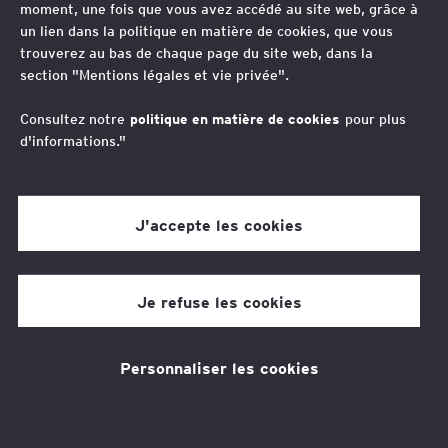
moment, une fois que vous avez accédé au site web, grâce à
E
O
un lien dans la politique en matière de cookies, que vous
n
u
trouverez au bas de chaque page du site web, dans la
v
v
section "Mentions légales et vie privée".
Bureau
o
r
y
i
Paris La Défense, France
Consultez notre
politique en matière de cookies
pour plus
e
r
d'informations."
r
l
u
e
Pascale Savouré est Avocate Associée intervenant en
n
s
matière d’impôts directs au sein du Cabinet. Elle
J'accepte les cookies
e
n
travaille notamment pour les filiales françaises de
-
u
groupes étrangers, les assiste tant dans le respect de
m
m
leurs obligations déclaratives, que dans la gestion de
Je refuse les cookies
a
é
leur charge fiscale, et les accompagne dans leurs
i
r
contrôles fiscaux. Elle accompagne également les
l
o
groupes dans leurs opérations de réorganisations.
Personnaliser les cookies
à
s
P
d
Domaines d’expertise
a
e