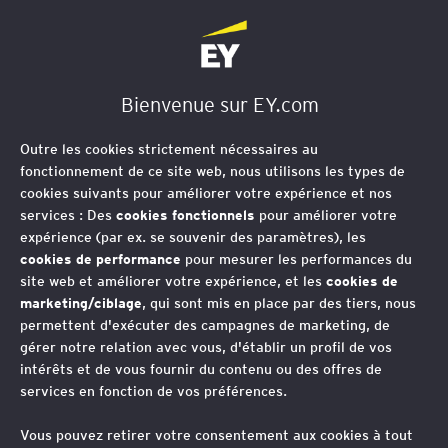
EY Société d'Avocats
Bienvenue sur EY.com
Outre les cookies strictement nécessaires au
fonctionnement de ce site web, nous utilisons les types de
cookies suivants pour améliorer votre expérience et nos
services : Des
cookies fonctionnels
pour améliorer votre
expérience (par ex. se souvenir des paramètres), les
cookies de performance
pour mesurer les performances du
site web et améliorer votre expérience, et les
cookies de
Pascale Savouré
marketing/ciblage
, qui sont mis en place par des tiers, nous
permettent d'exécuter des campagnes de marketing, de
Avocate, Associée
gérer notre relation avec vous, d'établir un profil de vos
intérêts et de vous fournir du contenu ou des offres de
Pascale Savouré est Avocate Associée intervenant en
services en fonction de vos préférences.
matière d’impôts directs au sein du Cabinet.
Vous pouvez retirer votre consentement aux cookies à tout