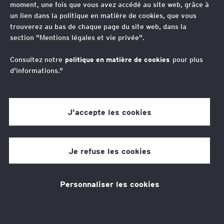
moment, une fois que vous avez accédé au site web, grâce à
“
un lien dans la politique en matière de cookies, que vous
Rigueur, qualité, réactivité et amélioration
trouverez au bas de chaque page du site web, dans la
section "Mentions légales et vie privée".
de l’expérience client sont mes priorités au
quotidien pour délivrer un conseil fiscal
Consultez notre
politique en matière de cookies
pour plus
d'informations."
d’exception au service de la croissance des
clients d’EY.
J'accepte les cookies
Régis Houriez
Je refuse les cookies
Avocat Associé, International Tax Services - Inbounds
Market Leader EY France
Régis est dédié au conseil fiscal à forte valeur ajoutée en
Personnaliser les cookies
France et à l’international.