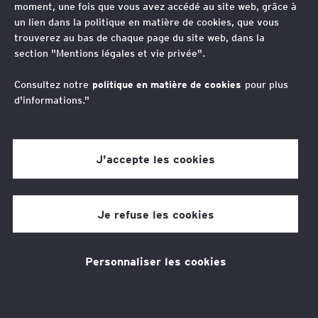
moment, une fois que vous avez accédé au site web, grâce à
“
un lien dans la politique en matière de cookies, que vous
Traiter les problématiques et dossiers avec
trouverez au bas de chaque page du site web, dans la
section "Mentions légales et vie privée".
professionnalisme, énergie et passion afin
d’apporter des solutions sur mesure et
Consultez notre
politique en matière de cookies
pour plus
d'informations."
adaptées aux enjeux d’aujourd’hui et de
demain.
J'accepte les cookies
Sophie Allex-Lyoudi
Je refuse les cookies
Avocat, Associée, Droit des sociétés, France
Avocat spécialisée en M&A et Private Equity, opérations
de LBO/OBO, levée de fonds, croissance externe, droit
Personnaliser les cookies
des sociétés (gouvernance, réorganisations de
groupes...).